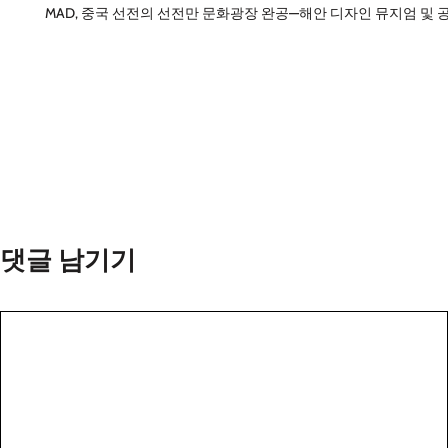
MAD, 중국 선전의 선전만 문화광장 완공—해안 디자인 뮤지엄 및 
댓글 남기기
댓
글