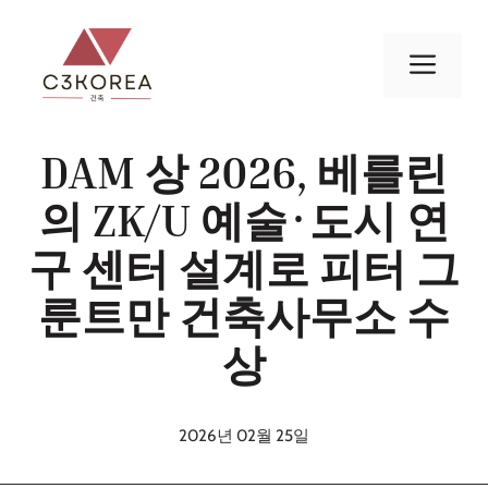
컨
텐
메
츠
로
뉴
건
DAM 상 2026, 베를린
너
뛰
의 ZK/U 예술·도시 연
기
구 센터 설계로 피터 그
룬트만 건축사무소 수
상
2026년 02월 25일