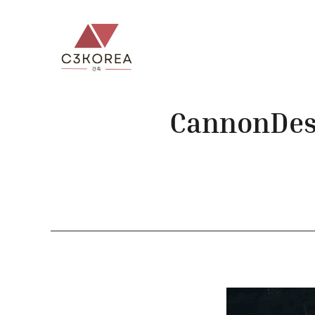
컨
텐
츠
로
건
너
CannonDe
뛰
기