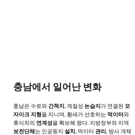
충남에서 일어난 변화
충남은 수로와
간척지
, 계절성
논습지
가 연결된
모
자이크 지형
을 지니며, 황새가 선호하는
먹이터
와
휴식처의
연계성
을 확보해 왔다. 지방정부와 지역
보전단체
는 인공둥지
설치
, 먹이터
관리
, 방사 개체