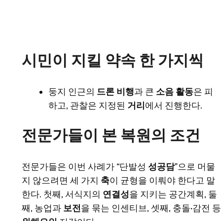
시민이 지킬 약속 한 가지씩
둥지 인근의
드론 비행
과 큰
소음 활동
은 피
하고, 관찰은 지정된
거리
에서 진행한다.
전문가들이 본 복원의 조건
전문가들은 이번 사례가 “단발성
성공담
”으로 머물
지 않으려면 세 가지
축
이 균형을 이뤄야 한다고 말
한다. 첫째, 서식지의
연결성
을 지키는 공간계획, 둘
째, 농업과
보전
을 묶는 인센티브, 셋째, 충돌·감전 등