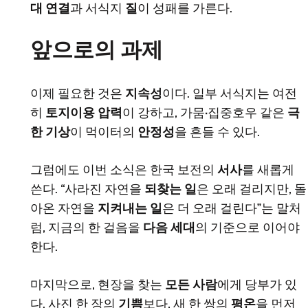
대 연결
과 서식지
질
이 성패를 가른다.
앞으로의 과제
이제 필요한 것은
지속성
이다. 일부 서식지는 여전
히
토지이용 압력
이 강하고, 가뭄·집중호우 같은
극
한 기상
이 먹이터의
안정성
을 흔들 수 있다.
그럼에도 이번 소식은 한국 보전의
서사
를 새롭게
쓴다. “사라진 자연을
되찾는 일
은 오래 걸리지만, 돌
아온 자연을
지켜내는 일
은 더 오래 걸린다”는 말처
럼, 지금의 한 걸음을
다음 세대
의 기준으로 이어야
한다.
마지막으로, 현장을 찾는
모든 사람
에게 당부가 있
다. 사진 한 장의
기쁨
보다, 새 한 쌍의
평온
을 먼저