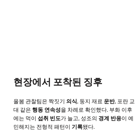
현장에서 포착된 징후
올봄 관찰팀은 짝짓기
의식
, 둥지 재료
운반
, 포란 교
대 같은
행동 연속성
을 차례로 확인했다. 부화 이후
에는 먹이
섭취 빈도
가 늘고, 성조의
경계 반응
이 예
민해지는 전형적 패턴이
기록
됐다.