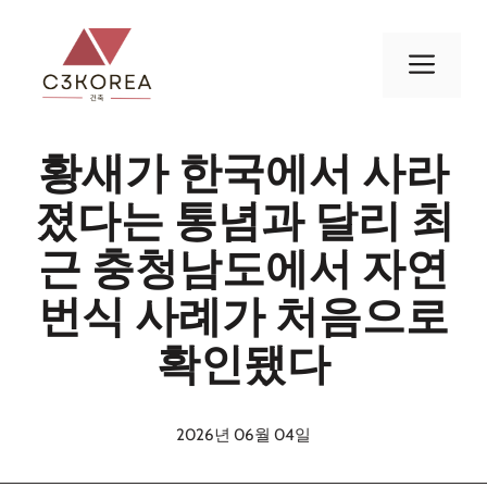
컨
텐
메
츠
로
뉴
건
황새가 한국에서 사라
너
뛰
졌다는 통념과 달리 최
기
근 충청남도에서 자연
번식 사례가 처음으로
확인됐다
2026년 06월 04일