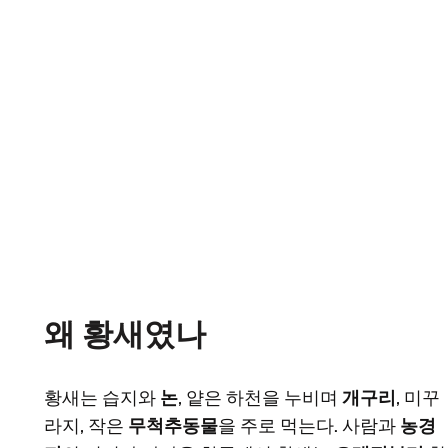
왜 황새였나
황새는 습지와
논
, 얕은 하천을 누비며
개구리
, 미꾸
라지, 작은
무척추동물
을 주로 먹는다. 사람과
농경