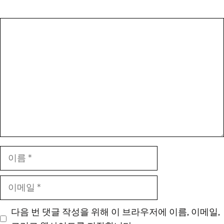
댓
글
이
름
이
메
일
다음 번 댓글 작성을 위해 이 브라우저에 이름, 이메일,