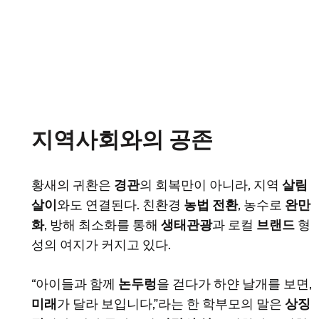
지역사회와의 공존
황새의 귀환은
경관
의 회복만이 아니라, 지역
살림
살이
와도 연결된다. 친환경
농법 전환
, 농수로
완만
화
, 방해 최소화를 통해
생태관광
과 로컬
브랜드
형
성의 여지가 커지고 있다.
“아이들과 함께
논두렁
을 걷다가 하얀 날개를 보면,
미래
가 달라 보입니다,”라는 한 학부모의 말은
상징