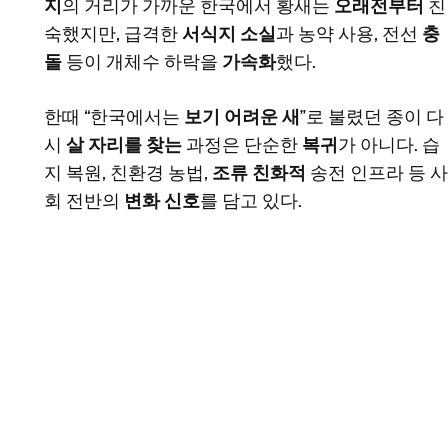
지
의 거리가 가까운 한국에서 황새는
오래전부터
친
숙했지만, 급격한
서식지 소실
과 농약 사용, 전선
충
돌
등이 개체수 하락을
가속화
했다.
한때 “한국에서는
보기 어려운 새
”로 불렸던 종이 다
시
살 자리를 찾는
과정은 단순한
복귀
가 아니다. 습
지 복원, 친환경 농법,
조류 친화적
송전 인프라 등 사
회 전반의
변화 신호
를 담고 있다.