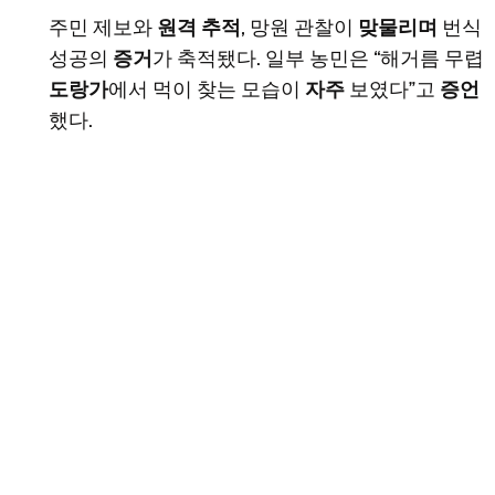
주민 제보와
원격 추적
, 망원 관찰이
맞물리며
번식
성공의
증거
가 축적됐다. 일부 농민은 “해거름 무렵
도랑가
에서 먹이 찾는 모습이
자주
보였다”고
증언
했다.