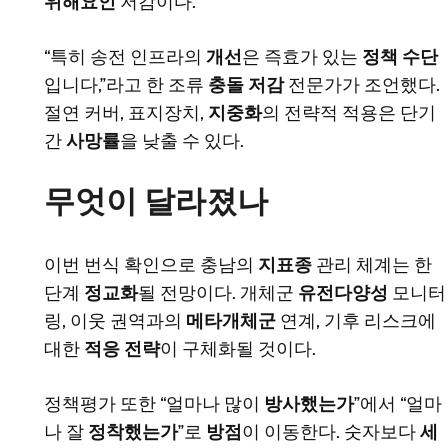
위해요인
저감이다.
“특히 송전 인프라의
개선
은 즉효가 있는
정책 수단
입니다,”라고 한 조류
충돌 저감
전문가가 조언했다.
절연 커버, 표지장치,
지중화
의 전략적 적용은 단기
간
사망률
을 낮출 수 있다.
무엇이 달라졌나
이번 번식 확인으로 충남의
지표종
관리 체계는 한
단계
정교화
될 전망이다. 개체군
유전다양성
모니터
링, 이웃 권역과의
메타개체군
연계, 기후 리스크에
대한
적응 전략
이 구체화될 것이다.
정책평가 또한 “얼마나 많이
방사했는가
”에서 “얼마
나 잘
정착했는가
”로
방점
이 이동한다. 숫자보다
세