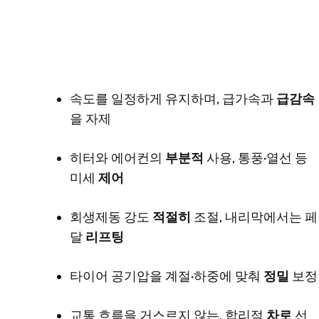
속도를 일정하게 유지하며, 급가속과
급감속
을 자제
히터와 에어컨의
부분적
사용, 통풍·열선 등
미세
제어
회생제동 강도
적절히
조절, 내리막에서는 페
달
리프팅
타이어 공기압을 계절·하중에 맞춰
정밀
보정
교통 흐름을 거스르지 않는, 합리적
차로
선