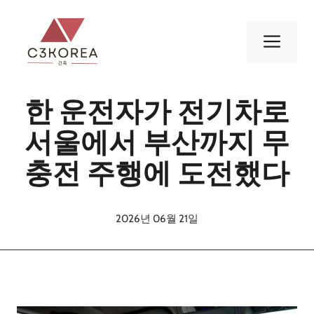
컨
텐
메
츠
로
뉴
건
한 운전자가 전기차로
너
뛰
서울에서 부산까지 무
기
충전 주행에 도전했다
2026년 06월 21일