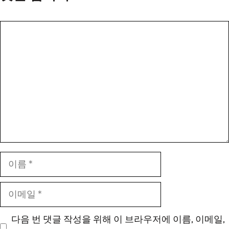
댓
글
이
름
이
메
일
다음 번 댓글 작성을 위해 이 브라우저에 이름, 이메일,