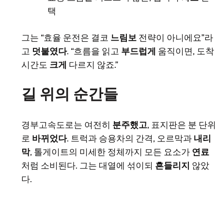
택
그는 “효율 운전은 결코
느림보
전략이 아니에요”라
고
덧붙였다
. “흐름을 읽고
부드럽게
움직이면, 도착
시간도
크게
다르지 않죠.”
길 위의 순간들
경부고속도로는 여전히
분주했고
, 표지판은 분 단위
로
바뀌었다
. 트럭과 승용차의 간격, 오르막과
내리
막
, 톨게이트의 미세한 정체까지 모든 요소가
연료
처럼 소비된다. 그는 대열에 섞이되
흔들리지
않았
다.