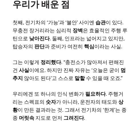
우리가 배운 점
첫째, 전기차의 ‘가능’과 ‘불안’ 사이엔
습관
이 있다.
무충전 장거리라는 심리적
장벽
은 효율적인 주행 루
틴으로
낮아진다
. 둘째, 인프라는 넓어지고 있지만,
탑승자의
판단
과 준비가 여전히
핵심
이라는 사실.
그는 이렇게
정리했다
. “충전소가 많아져서 편해진
건
사실
이에요. 하지만 진짜 자유는 ‘오늘은 굳이
멈
추지
않아도 된다’고 스스로
말할
수 있을 때 오죠.”
우리에겐 또 하나의 인식 변화가
필요하다
. 주행거
리는 스펙표의
숫자
가 아니라, 운전자의 태도와
상
황
이 만든 결과라는 것. 그래서 전기차의 ‘한계’는 종
종
머릿속
지도로 먼저
그려진다
.