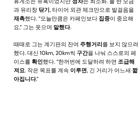
휴게소는 유혹이었지만
정차
는 최소화. 물 한 모금
과 유리창
닦기
, 타이어 외관 체크만으로 발걸음을
재촉
했다. “오늘만큼은 카페인보다
집중
이 중요해
요,” 그는 웃으며
말했다
.
때때로 그는 계기판의 잔여
주행거리
를 보지 않으려
했다. 대신 10km, 20km씩
구간
을 나눠 스스로의 페
이스를
확인
했다. “한꺼번에 도달하려 하면
조급해
져요
. 작은 목표를 계속
이루면
, 긴 거리가 어느새
짧
아집니다
.”