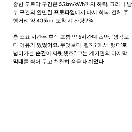
중반 오르막 구간은 5.2km/kWh까지
하락
, 그러나 남
부 구간의 완만한
프로파일
에서 다시 회복. 전체 주
행거리 약 405km, 도착 시 잔량
7%
.
총 소요 시간은 휴식 포함 약
6시간
대 초반. “생각보
다 여유가
있었어요
. 무엇보다 ‘될까?’에서 ‘됐다’로
넘어가는
순간
이 짜릿했죠.” 그는 계기판의 마지막
막대
를 찍어 두고 천천히 숨을
내쉬었다
.