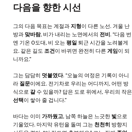
다음을 향한 시선
그의 다음 목표는 계절과
지형
이 다른 노선. 겨울 난
방과
맞바람
, 비가 내리는 노면에서의
전비
. “다음 번
엔 기온 0도대, 비 오는
평일
퇴근 시간을 노려볼게
요. 같은 길도
조건
이 바뀌면 완전히 다른
게임
이 되
니까요.”
그는 담담히
덧붙였다
. “오늘의 여정은 기록이 아니
라
질문
이에요. 전기차로 우리는 어디까지, 어떤 방
식으로
갈
수 있을까? 답은 도로 위에서, 우리의 작은
선택
이 쌓아 줄 겁니다.”
바다는 이미
가까웠고
, 남쪽 하늘은 느긋한
빛
으로
기울었다. 마지막 유턴을 돌며 그는
천천히
방향지