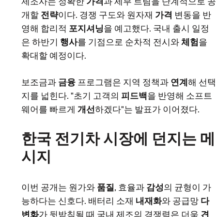
제조사는 정확한
가격
과 세부 트림을 단계적으로 공
개할
전략
이다. 경쟁 구도와 원자재
가격
변동을 반
영해 합리적
포지셔닝
을 예고했다. 국내 출시 일정
은 하반기
행사
를 기점으로 순차적 전시와
체험
을
확대할 예정이다.
보조금과
금융
프로그램은 지역 정책과
연계
해 선택
지를 넓힌다. "초기 고객의
피드백
을 반영해 소프트
웨어를 빠르게
개선
하겠다"는 발표가 이어졌다.
한국 전기차 시장에 던지는 메
시지
이번 공개는 원가와
품질
, 효율과
감성
의 균형이 가
능하다는 신호다. 배터리 소재
내재화
와 공급망
다
변화
가 뒷받침될 때 국내 제조의 경쟁력은 더욱
견