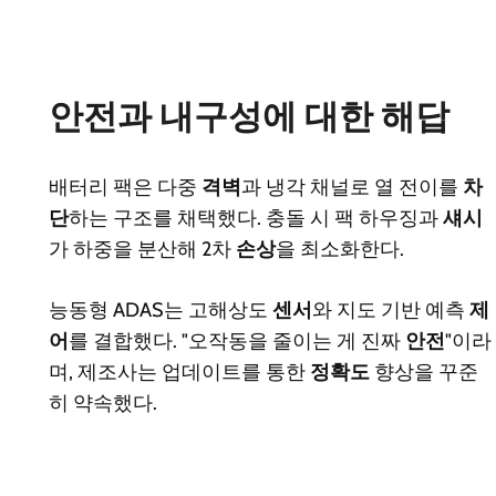
안전과 내구성에 대한 해답
배터리 팩은 다중
격벽
과 냉각 채널로 열 전이를
차
단
하는 구조를 채택했다. 충돌 시 팩 하우징과
섀시
가 하중을 분산해 2차
손상
을 최소화한다.
능동형 ADAS는 고해상도
센서
와 지도 기반 예측
제
어
를 결합했다. "오작동을 줄이는 게 진짜
안전
"이라
며, 제조사는 업데이트를 통한
정확도
향상을 꾸준
히 약속했다.