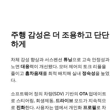
주행 감성은 더 조용하고 단단
하게
차체 강성 향상과 서스펜션
튜닝
으로 고속 안정성과
노면
대응
력이 개선됐다. 모터 제어의 토크 리플을
줄이고
흡차음재
를 최적 배치해 실내
정숙성
을 높였
다.
소프트웨어 정의 차량(SDV) 기반의
OTA
업데이트
로 스티어링, 회생제동,
드라이브
모드가 지속적으
로
진화
한다. 사용자는 앱에서 개인화
프로필
로 차