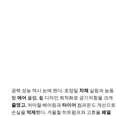
공력 성능 역시 눈에 띈다. 초정밀
차체
실링과 능동
형
에어
플랩, 휠 디자인 최적화로 공기저항을 크게
줄였고
, 저마찰 베어링과
타이어
컴파운드 개선으로
손실을
억제
했다. 겨울철 히트펌프와 고효율
폐열