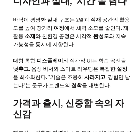
디자인과 실내, ‘시간’을 담다
바닥이 평평한 실내 구조는 2열과
적재
공간의 활용
도를 높여 장거리
여정
에서 체력 소모를 줄인다. 재
활용
소재
와 친환경 공정은 시각적
완성도
와 지속
가능성을 동시에 지향한다.
대형 통합
디스플레이
와 직관적 UI는 학습 곡선을
낮추고
, 음성 비서와 스마트 라우팅은 복잡한
설정
을 최소화한다. "기술은 조용히
사라지고
, 경험만 남
는다"는 문구가 브랜드의
철학
을 대변한다.
가격과 출시, 신중함 속의 자
신감