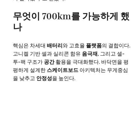
무엇이 700km를 가능하게 했
나
핵심은 차세대
배터리
와 고효율
플랫폼
의 결합이다.
고니켈 기반 셀과 실리콘 함유
음극재
, 그리고 셀-
투-팩 구조가
공간
활용을 극대화했다. 바닥면을 평
평하게 설계한
스케이트보드
아키텍처는 무게중심
을 낮추고
안정성
을 높인다.