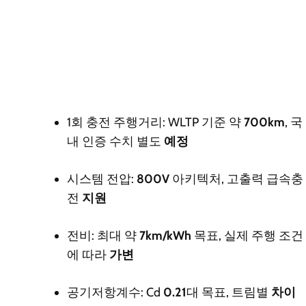
1회 충전 주행거리: WLTP 기준 약
700km
, 국
내 인증 수치 별도
예정
시스템 전압:
800V
아키텍처, 고출력 급속충
전
지원
전비: 최대 약
7km/kWh
목표, 실제 주행 조건
에 따라
가변
공기저항계수: Cd
0.21
대 목표, 트림별
차이