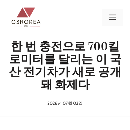
컨
텐
메
츠
로
뉴
건
한 번 충전으로 700킬
너
뛰
로미터를 달리는 이 국
기
산 전기차가 새로 공개
돼 화제다
2026년 07월 03일