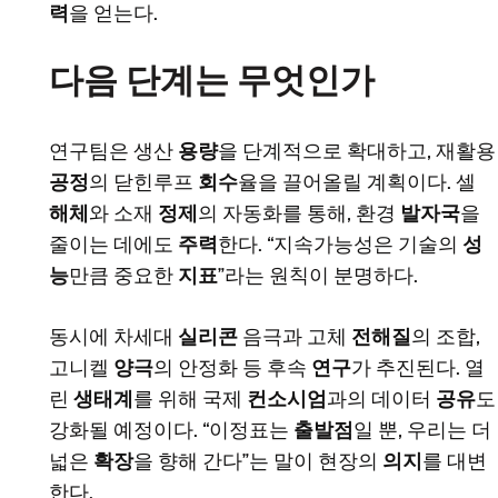
력
을 얻는다.
다음 단계는 무엇인가
연구팀은 생산
용량
을 단계적으로 확대하고, 재활용
공정
의 닫힌루프
회수
율을 끌어올릴 계획이다. 셀
해체
와 소재
정제
의 자동화를 통해, 환경
발자국
을
줄이는 데에도
주력
한다. “지속가능성은 기술의
성
능
만큼 중요한
지표
”라는 원칙이 분명하다.
동시에 차세대
실리콘
음극과 고체
전해질
의 조합,
고니켈
양극
의 안정화 등 후속
연구
가 추진된다. 열
린
생태계
를 위해 국제
컨소시엄
과의 데이터
공유
도
강화될 예정이다. “이정표는
출발점
일 뿐, 우리는 더
넓은
확장
을 향해 간다”는 말이 현장의
의지
를 대변
한다.