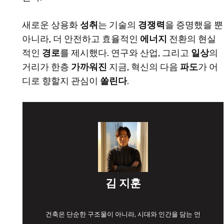
새로운 상용화
성취
는 기술의
경쟁력
을 증명했을 뿐
아니라, 더 안전하고 효율적인
에너지
전환의 현실
적인
경로
를 제시했다. 연구와 산업, 그리고
일상
의
거리가 한층
가까워진
지금, 혁신의 다음
파도
가 어
디로 향할지 관심이
쏠린다
.
김 지훈
건축은 단순한 구조물이 아니라, 시대와 인간을 담는 언