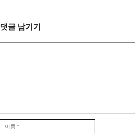
댓글 남기기
댓
글
이
름