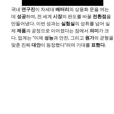
국내
연구진
이 차세대
배터리
의 상용화 문을 여는
데
성공
하며, 전 세계
시장
의 판도를 바꿀
전환점
을
만들어냈다. 이번 성과는
실험실
의 성취를 넘어 실
제
제품
과 공정으로 이어졌다는 점에서
의미
가 크
다. 업계는 “이제
성능
과 안전, 그리고
원가
의 균형을
맞춘 진짜
대안
이 등장했다”라며 기대를
표했다
.