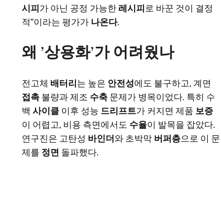
시피
가 아닌 공정 가능한
레시피
로 바꾼 것이 결정
적”이라는 평가가
나온다
.
왜 ’상용화’가 어려웠나
전고체
배터리
는 높은
안전성
에도 불구하고, 계면
접촉
불량과 제조
수축
문제가 병목이었다. 특히 수
백
사이클
이후 성능
드리프트
가 커지면 제품
보증
이 어렵고, 비용 측면에서도
수율
이 발목을 잡았다.
연구진은 고탄성
바인더
와 초박막
버퍼층
으로 이 문
제를
정면
돌파했다.