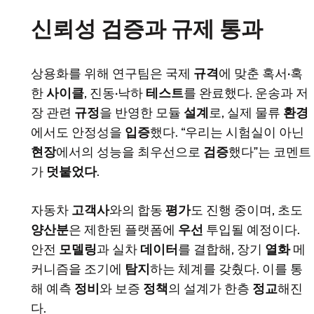
신뢰성 검증과 규제 통과
상용화를 위해 연구팀은 국제
규격
에 맞춘 혹서·혹
한
사이클
, 진동·낙하
테스트
를 완료했다. 운송과 저
장 관련
규정
을 반영한 모듈
설계
로, 실제 물류
환경
에서도 안정성을
입증
했다. “우리는 시험실이 아닌
현장
에서의 성능을 최우선으로
검증
했다”는 코멘트
가
덧붙었다
.
자동차
고객사
와의 합동
평가
도 진행 중이며, 초도
양산분
은 제한된 플랫폼에
우선
투입될 예정이다.
안전
모델링
과 실차
데이터
를 결합해, 장기
열화
메
커니즘을 조기에
탐지
하는 체계를 갖췄다. 이를 통
해 예측
정비
와 보증
정책
의 설계가 한층
정교
해진
다.