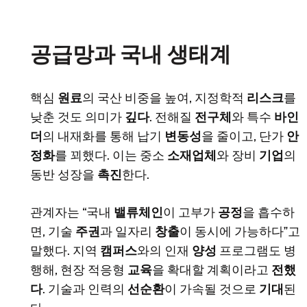
공급망과 국내 생태계
핵심
원료
의 국산 비중을 높여, 지정학적
리스크
를
낮춘 것도 의미가
깊다
. 전해질
전구체
와 특수
바인
더
의 내재화를 통해 납기
변동성
을 줄이고, 단가
안
정화
를 꾀했다. 이는 중소
소재업체
와 장비
기업
의
동반 성장을
촉진
한다.
관계자는 “국내
밸류체인
이 고부가
공정
을 흡수하
면, 기술
주권
과 일자리
창출
이 동시에 가능하다”고
말했다. 지역
캠퍼스
와의 인재
양성
프로그램도 병
행해, 현장 적응형
교육
을 확대할 계획이라고
전했
다
. 기술과 인력의
선순환
이 가속될 것으로
기대
된