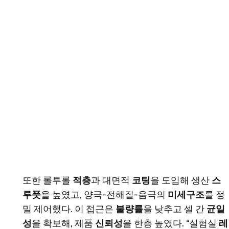
또한 롤투롤
적층
과 대면적
코팅
을 도입해 생산
스
루풋
을 높였고, 양극-전해질-음극의
미세구조
를 정
밀 제어했다. 이 접근은
불량률
을 낮추고 셀 간
균일
성
을 확보해, 제품
신뢰성
을 한층 높였다. “실험실
레