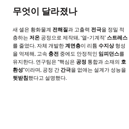
무엇이 달라졌나
새 셀은 황화물계
전해질
과 고출력
전극
을 정밀 적
층하는
저온
공정으로 제작돼, ‘열-기계적’
스트레스
를 줄였다. 자체 개발한
계면층
이 리튬
수지상
형성
을 억제해, 고속
충전
중에도 안정적인
임피던스
를
유지한다. 연구팀은 “핵심은
공정
통합과 소재의
호
환성
”이라며, 공정 간
간극
을 없애는 설계가 성능을
뒷받침
했다고 설명했다.