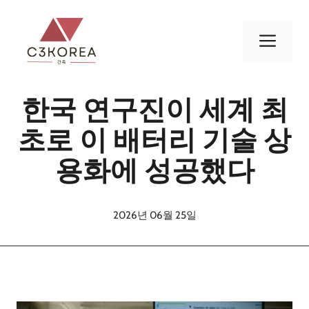
컨
텐
메
츠
로
뉴
건
한국 연구진이 세계 최
너
뛰
초로 이 배터리 기술 상
기
용화에 성공했다
2026년 06월 25일