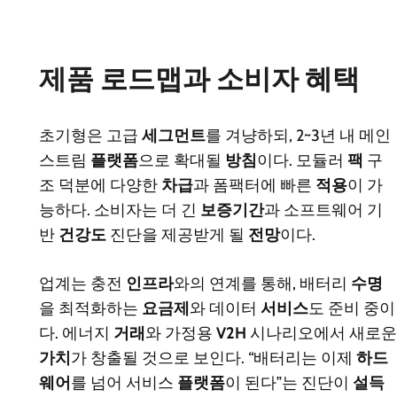
제품 로드맵과 소비자 혜택
초기형은 고급
세그먼트
를 겨냥하되, 2~3년 내 메인
스트림
플랫폼
으로 확대될
방침
이다. 모듈러
팩
구
조 덕분에 다양한
차급
과 폼팩터에 빠른
적용
이 가
능하다. 소비자는 더 긴
보증기간
과 소프트웨어 기
반
건강도
진단을 제공받게 될
전망
이다.
업계는 충전
인프라
와의 연계를 통해, 배터리
수명
을 최적화하는
요금제
와 데이터
서비스
도 준비 중이
다. 에너지
거래
와 가정용
V2H
시나리오에서 새로운
가치
가 창출될 것으로 보인다. “배터리는 이제
하드
웨어
를 넘어 서비스
플랫폼
이 된다”는 진단이
설득