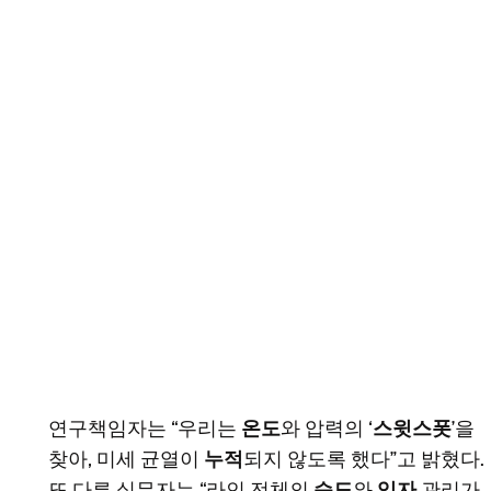
연구책임자는 “우리는
온도
와 압력의 ‘
스윗스폿
’을
찾아, 미세 균열이
누적
되지 않도록 했다”고 밝혔다.
또 다른 실무자는 “라인 전체의
습도
와
입자
관리가