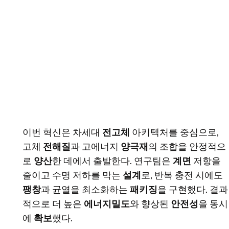
이번 혁신은 차세대
전고체
아키텍처를 중심으로,
고체
전해질
과 고에너지
양극재
의 조합을 안정적으
로
양산
한 데에서 출발한다. 연구팀은
계면
저항을
줄이고 수명 저하를 막는
설계
로, 반복 충전 시에도
팽창
과 균열을 최소화하는
패키징
을 구현했다. 결과
적으로 더 높은
에너지밀도
와 향상된
안전성
을 동시
에
확보
했다.