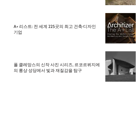
A+ 리스트: 전 세계 225곳의 최고 건축·디자인
기업
폴 클레망스의 신작 사진 시리즈, 르코르뷔지에
의 롱샹 성당에서 빛과 재질감을 탐구