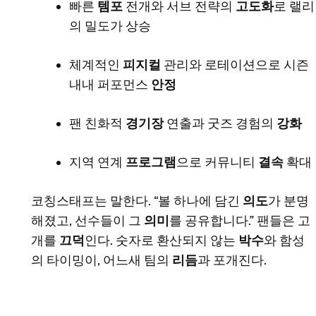
빠른
템포
전개와 서브 전략의
고도화
로 랠리
의 밀도가 상승
체계적인
피지컬
관리와 로테이션으로 시즌
내내 퍼포먼스
안정
팬 친화적
경기장
연출과 굿즈 경험의
강화
지역 연계
프로그램
으로 커뮤니티
결속
확대
코칭스태프는 말한다. “볼 하나에 담긴
의도
가 분명
해졌고, 선수들이 그
의미
를 공유합니다.” 팬들은 고
개를
끄덕
인다. 숫자로 환산되지 않는
박수
와 함성
의 타이밍이, 어느새 팀의
리듬
과 포개진다.