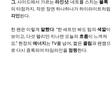
그
, 사이드에서 가르는
라인샷
, 네트를 스치는
블록
의 타점까지, 작은 장면 하나하나가 하이라이트처럼
각인
된다.
한 팬은 이렇게
말했다
. “한 세트만 봐도 팀의
색깔
이
보이고, 다섯 랠리만 지나면 오늘의
흐름
이 느껴져
요.” 현장의
에너지
는 TV를 넘어, 짧은
클립
과 팬캠으
로 다시 증폭되어 타임라인을
점령
한다.