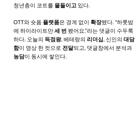
청년층이 코트를
물들이고
있다.
OTT와 숏폼
플랫폼
은 경계 없이
확장
됐다. “하룻밤
에 하이라이트만
세 번
봤어요.”라는 댓글이 수두룩
하다. 오늘의
득점왕
, 베테랑의
리더십
, 신인의
대담
함
이 영상 한 컷으로
전달
되고, 댓글창에서 분석과
농담
이 동시에 쌓인다.