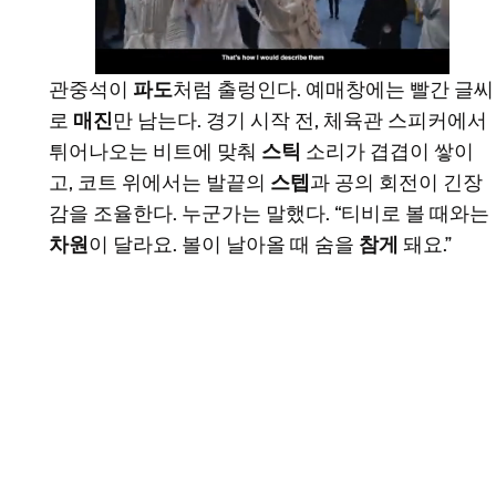
관중석이
파도
처럼 출렁인다. 예매창에는 빨간 글씨
로
매진
만 남는다. 경기 시작 전, 체육관 스피커에서
튀어나오는 비트에 맞춰
스틱
소리가 겹겹이 쌓이
고, 코트 위에서는 발끝의
스텝
과 공의 회전이 긴장
감을 조율한다. 누군가는 말했다. “티비로 볼 때와는
차원
이 달라요. 볼이 날아올 때 숨을
참게
돼요.”