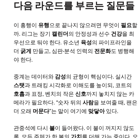
다음 라운드를 부르는 질문들
이 흥행이
유행
으로 끝나지 않으려면 무엇이
필요
할
까. 리그는 장기
캘린더
의 안정성과 선수
건강
을 최
우선으로 둬야 한다. 유소년
육성
의 파이프라인을
더
굵게
만들고, 심판·분석 인력의
전문화
도 병행해
야 한다.
중계는 데이터와
감성
의 균형이 핵심이다. 실시간
스탯
과 트래킹 시각화로 이해도를 높이되, 코트의
호흡
과 표정, 벤치의 작은
신호
까지 놓치지 않는 카
메라가 필요하다. “숫자 뒤의
사람
을 보여줄 때, 팬은
더 오래
머문다
”는 말이 여기에
맞닿아
있다.
관중석에 다시
불
이 들어왔다. 이 불이 꺼지지 않도
록, 모든 주체가 한 볼의
가치
를 더해 가는 중이다. 오