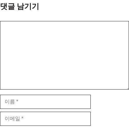
댓글 남기기
댓
글
이
름
이
메