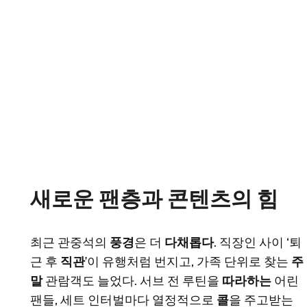
새로운 팬층과 콘텐츠의 힘
최근 관중석의
풍경
은 더
다채롭다
. 직장인 사이 ‘퇴
근 후
직관
’이 유행처럼 번지고, 가족 단위로 찾는
주
말
관람객도 늘었다. 서브 전 루틴을
따라하는
어린
팬들, 세트 인터벌마다 열정적으로
콜
을 주고받는