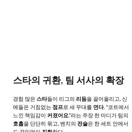
스타의 귀환, 팀 서사의 확장
경험 많은
스타
들이 리그의
리듬
을 끌어올리고, 신
예들은 거침없는
점프
로 새 무대를
연다
. “코트에서
느낀 책임감이
커졌어요
.”라는 주장 한 마디가 팀의
호흡
을 단단히 묶고, 벤치의
전술
은 한 세트 안에서