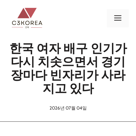
컨
텐
메
츠
로
뉴
건
한국 여자 배구 인기가
너
뛰
다시 치솟으면서 경기
기
장마다 빈자리가 사라
지고 있다
2026년 07월 04일