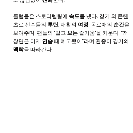
도 끊임없이
진화
한다.
클럽들은 스토리텔링에
속도를
냈다. 경기 외 콘텐
츠로 선수들의
루틴
, 재활의
여정
, 동료애의
순간
을
보여주며, 팬들의 ‘알고
보는
즐거움’을 키운다. “저
장면은 어제
연습
때 예고됐어”라며 관중이 경기의
맥락
을 따라간다.