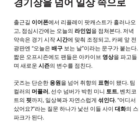
경기장을 넘어 일상 속으로
출근길
이어폰
에서 리플레이 팟캐스트가 흘러나오
고, 점심시간에는 오늘의
라인업
을 점쳐본다. 저녁
약속은 경기 시작
시간
에 맞춰 조정되고, 카페 앞 전
광판엔 “오늘은
배구
보는 날”이라는 문구가 붙는다.
짧은 오프시즌에도 팬들은 아카이브
영상
을 파고들
며 새로운
시즌
의 변수를 점친다.
굿즈는 단순한
응원
을 넘어 취향의
표현
이 됐다. 팀
컬러의
머플러
, 선수 넘버가 박힌 미니
토트
, 벤치코
트의
핏
까지, 일상복과 자연스럽게
섞인다
. “어디서
샀어요?”라는 질문 하나가 낯선 이들 사이
대화
의 스
파크가 된다.