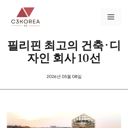
컨
텐
메
츠
로
뉴
건
필리핀 최고의 건축·디
너
뛰
자인 회사 10선
기
2026년 05월 08일