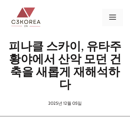
컨
텐
메
츠
로
뉴
건
피나클 스카이, 유타주
너
뛰
황야에서 산악 모던 건
기
축을 새롭게 재해석하
다
2025년 12월 05일