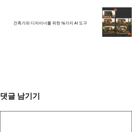
건축가와 디자이너를 위한 16가지 AI 도구
댓글 남기기
댓
글