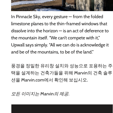
In
Pinnacle Sky
, every gesture — from the folded
limestone planes to the thin-framed windows that
dissolve into the horizon — is an act of deference to
the mountain itself. “We can’t compete with it,”
Upwall says simply. “All we can do is acknowledge it
and be of the mountains, to be of the land.”
풍경을 정밀한 유리창 설치와 성능으로 포용하는 주
택을 설계하는 건축가들을 위해 Marvin의 건축 솔루
션을 Marvin.com에서 확인해 보십시오.
모든 이미지는 Marvin의 제공.