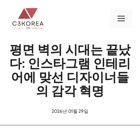
컨
텐
메
츠
로
뉴
건
평면 벽의 시대는 끝났
너
뛰
다: 인스타그램 인테리
기
어에 맞선 디자이너들
의 감각 혁명
2026년 01월 29일