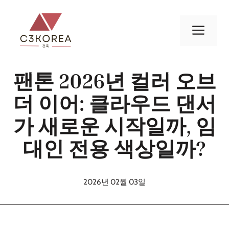
컨
텐
메
츠
로
뉴
건
팬톤 2026년 컬러 오브
너
뛰
더 이어: 클라우드 댄서
기
가 새로운 시작일까, 임
대인 전용 색상일까?
2026년 02월 03일