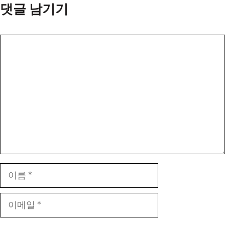
댓글 남기기
댓
글
이
름
이
메