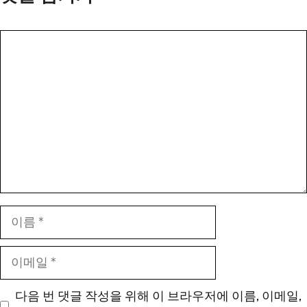
댓
글
이
름
이
메
일
다음 번 댓글 작성을 위해 이 브라우저에 이름, 이메일,