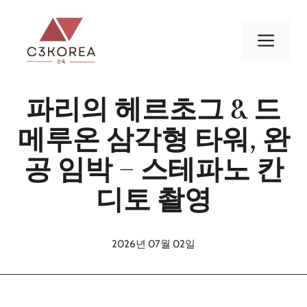
컨
텐
메
츠
로
뉴
건
파리의 헤르초그 & 드
너
뛰
메루온 삼각형 타워, 완
기
공 임박 – 스테파노 칸
디토 촬영
2026년 07월 02일