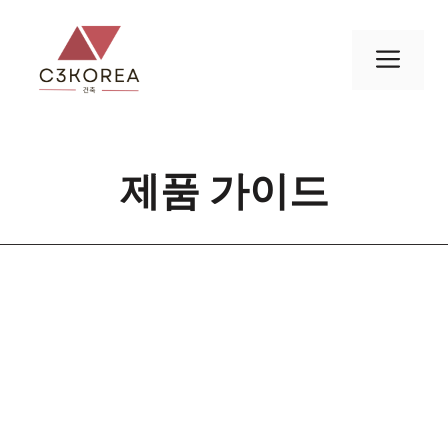
컨
텐
메
츠
로
뉴
건
너
제품 가이드
뛰
기