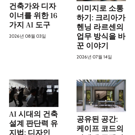
건축가와 디자
이미지로 소통
이너를 위한 16
하기: 크리아가
가지 AI 도구
헨닝 라르센의
업무 방식을 바
2026년 08월 03일
꾼 이야기
2026년 07월 14일
AI 시대의 건축
공유된 공간:
설계 판단력 유
케이프 코드의
지법: 디자인