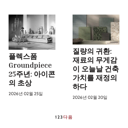
질량의 귀환:
플렉스폼
재료의 무게감
Groundpiece
이 오늘날 건축
25주년: 아이콘
가치를 재정의
의 초상
하다
2026년 02월 25일
2026년 02월 20일
1
2
3
다음