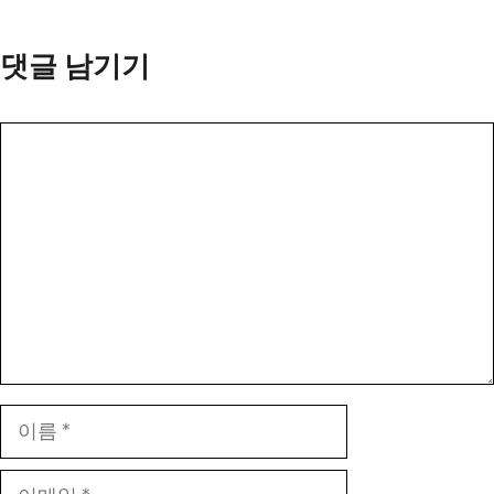
댓글 남기기
댓
글
이
름
이