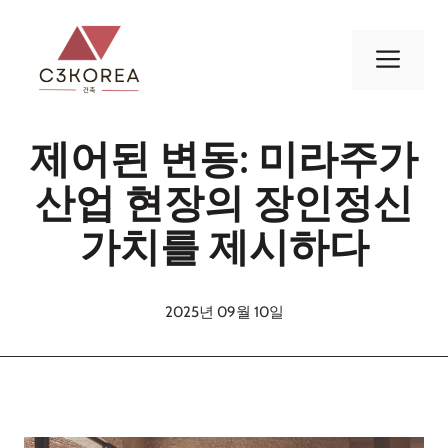
컨
텐
메
츠
로
뉴
건
제어된 변동: 미라주가
너
뛰
산업 현장의 장인정신
기
가치를 제시하다
2025년 09월 10일