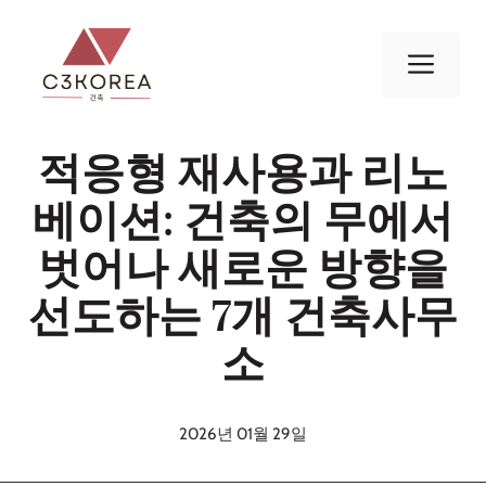
컨
텐
메
츠
로
뉴
건
적응형 재사용과 리노
너
뛰
베이션: 건축의 무에서
기
벗어나 새로운 방향을
선도하는 7개 건축사무
소
2026년 01월 29일