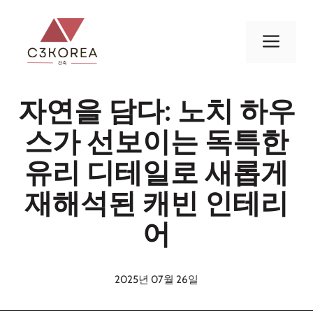
컨
텐
메
츠
로
뉴
건
자연을 담다: 노치 하우
너
뛰
스가 선보이는 독특한
기
유리 디테일로 새롭게
재해석된 캐빈 인테리
어
2025년 07월 26일