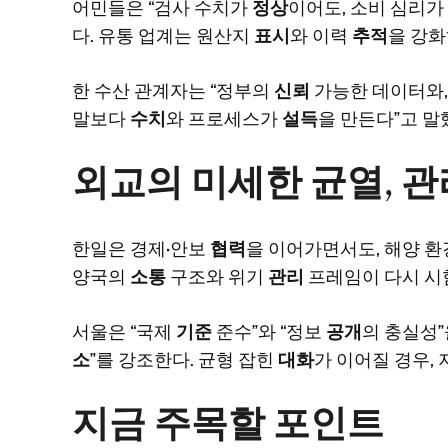
어민들은 “검사 수치가
정상
이어도, 소비 심리
다. 유통 업계는 원산지
표시
와 이력
추적
을 강화
한 수산 관계자는 “정부의
신뢰
가능한 데이터와
말보다
수치
와 프로세스가
설득
을 만든다”고 말
외교의 미세한 균열, 
한일은 경제·안보
협력
을 이어가면서도, 해양 
양국의
소통
구조와 위기
관리
프레임이 다시 시
서울은 “국제
기준
준수”와 “정보
공개
의 충실성”
소
”를 강조한다. 균형 잡힌
대화
가 이어질 경우,
지금 주목할 포인트