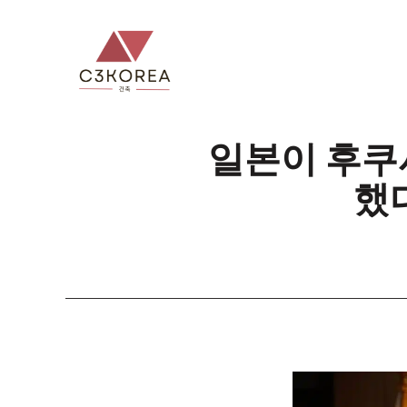
컨
텐
츠
로
건
너
일본이 후쿠
뛰
했
기