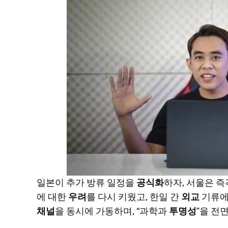
일본이 추가 방류 일정을
공식화
하자, 서울은 
에 대한
우려
를 다시 키웠고, 한일 간
외교
기류에
채널
을 동시에 가동하며, “과학과
투명성
”을 전