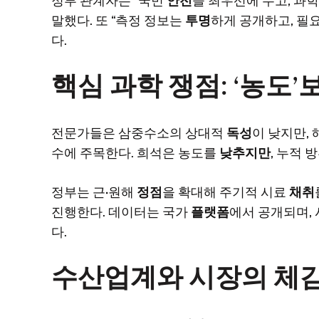
정부 관계자는 “국민
안전
을 최우선에 두고, 과
말했다. 또 “측정 정보는
투명
하게 공개하고, 필
다.
핵심 과학 쟁점: ‘농도’보
전문가들은 삼중수소의 상대적
독성
이 낮지만,
수에 주목한다. 희석은 농도를
낮추지만
, 누적 
정부는 근·원해
정점
을 확대해 주기적 시료
채취
진행한다. 데이터는 국가
플랫폼
에서 공개되며,
다.
수산업계와 시장의 체감