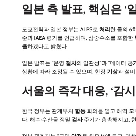
일본 측 발표, 핵심은 ‘일
도쿄전력과 일본 정부는 ALPS로
처리
한 물의 6
준과
IAEA
평가를 언급하며, 삼중수소를 포함한
출
하겠다고 밝혔다.
일본 발표는 “운영
절차
의 일관성”과 “데이터
공
상황에 따라 조정될 수 있으며, 현장
기상
과 설비
서울의 즉각 대응, ‘감시
한국 정부는 관계부처
합동
회의를 열고 해역
모
다. 해수·수산물 정밀
검사
주기가 촘촘해지고, 