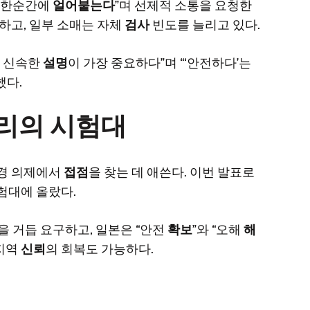
가 한순간에
얼어붙는다
”며 선제적 소통을 요청한
하고, 일부 소매는 자체
검사
빈도를 늘리고 있다.
, 신속한
설명
이 가장 중요하다”며 “‘안전하다’는
했다.
관리의 시험대
환경 의제에서
접점
을 찾는 데 애쓴다. 이번 발표로
험대에 올랐다.
을 거듭 요구하고, 일본은 “안전
확보
”와 “오해
해
 지역
신뢰
의 회복도 가능하다.