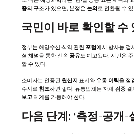
증
의 구조가 있으면, 분쟁은
논의
로 전환될 수 있
국민이 바로 확인할 수
정부는 해양수산·식약 관련
포털
에서 방사능 검
셜 채널을 통한 신속
공유
도 예고됐다. 시민은 
할 수 있다.
소비자는 인증된
원산지
표시와 유통
이력
을 점
수시로
참조
하면 좋다. 유통업체는 자체
검증
결
보고
체계를 가동해야 한다.
다음 단계: ‘측정-공개-