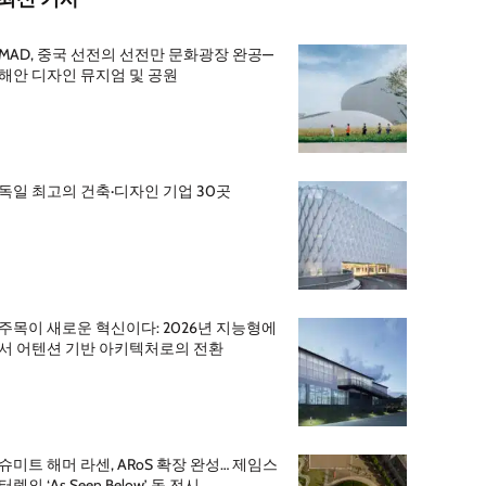
MAD, 중국 선전의 선전만 문화광장 완공—
해안 디자인 뮤지엄 및 공원
독일 최고의 건축·디자인 기업 30곳
주목이 새로운 혁신이다: 2026년 지능형에
서 어텐션 기반 아키텍처로의 전환
슈미트 해머 라센, ARoS 확장 완성… 제임스
터렐의 ‘As Seen Below’ 돔 전시