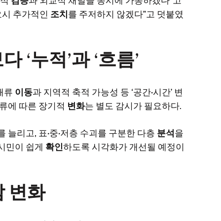
학적
검증
과 외교적 채널을 동시에 가동하겠다”고
요시 추가적인
조치
를 주저하지 않겠다”고 덧붙였
다 ‘누적’과 ‘흐름’
 해류
이동
과 지역적 축적 가능성 등 ‘공간·시간’ 변
방류에 따른 장기적
변화
는 별도 감시가 필요하다.
를 늘리고, 표·중·저층 수괴를 구분한 다층
분석
을
 시민이 쉽게
확인
하도록 시각화가 개선될 예정이
 변화