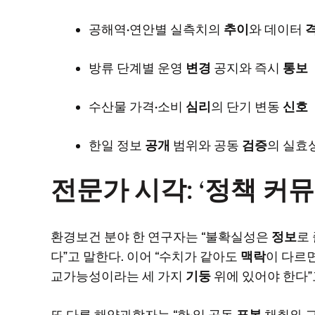
공해역·연안별 실측치의
추이
와 데이터
방류 단계별 운영
변경
공지와 즉시
통보
수산물 가격·소비
심리
의 단기 변동
신호
한일 정보
공개
범위와 공동
검증
의 실효
전문가 시각: ‘정책 커
환경보건 분야 한 연구자는 “불확실성은
정보
로
다”고 말한다. 이어 “수치가 같아도
맥락
이 다르
교가능성이라는 세 가지
기둥
위에 있어야 한다”
또 다른 해양과학자는 “한·일 공동
표본
채취와 