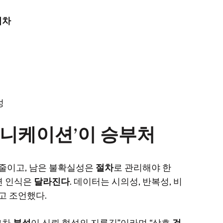
격차
성
뮤니케이션’이 승부처
 줄이고, 남은 불확실성은
절차
로 관리해야 한
면 인식은
달라진다
. 데이터는 시의성, 반복성, 비
고 조언했다.
교차
분석
이 신뢰 형성의 지름길”이라며 “상호
검