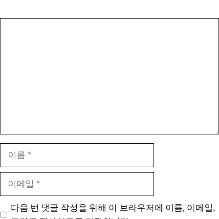
댓
글
이
름
이
메
일
다음 번 댓글 작성을 위해 이 브라우저에 이름, 이메일,