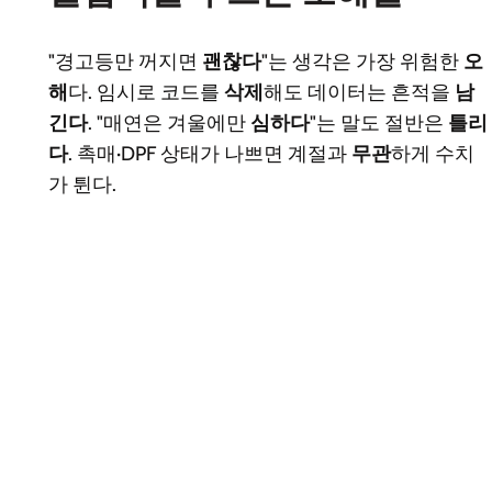
"경고등만 꺼지면
괜찮다
"는 생각은 가장 위험한
오
해
다. 임시로 코드를
삭제
해도 데이터는 흔적을
남
긴다
. "매연은 겨울에만
심하다
"는 말도 절반은
틀리
다
. 촉매·DPF 상태가 나쁘면 계절과
무관
하게 수치
가 튄다.