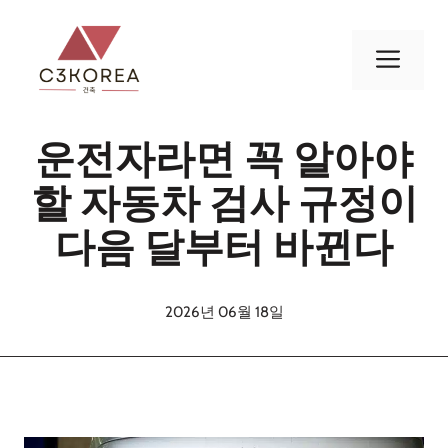
컨
텐
메
츠
로
뉴
건
운전자라면 꼭 알아야
너
뛰
할 자동차 검사 규정이
기
다음 달부터 바뀐다
2026년 06월 18일