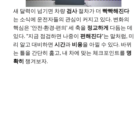
새 달력이 넘기면 차량
검사
절차가 더
빡빡해진다
는 소식에 운전자들의 관심이 커지고 있다. 변화의
핵심은 ‘안전·환경·편의’ 세 축을
정교하게
다듬는 데
있다. "지금 점검하면 나중이
편해진다
"는 말처럼, 미
리 알고 대비하면
시간
과
비용
을 아낄 수 있다. 바뀌
는 틀을 간단히 훑고, 내 차에 맞는 체크포인트를
명
확히
챙겨보자.