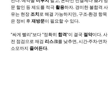
진다. 예약을
미루지
말고, 온라인 선결제나
조기
방
문 할인 등 제도를 적극
활용
하자. 경미한 불합격 사
유는 현장
조치
로 해결 가능하지만, 구조·환경 항목
은 정비 후
재방문
이 필요할 수 있다.
"싸게 빨리"보다 "정확히
합격
"이 결국
절약
이다. 사
전 점검으로 재검
리스크
를 낮추면, 시간·주차·연차
소모까지
줄어든다
.