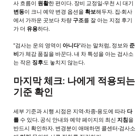
사 흐름이
원활
한 편이다. 장비 교정일·우천 시 대기
변동
이 크니 예약 변경 옵션을
확보
해두자. 집·회사
에서 가까운 곳보다 차량
구조
를 잘 아는 지점 후기
가 더
유용
하다.
"검사는 운의 영역이
아니다
"라는 말처럼, 정보와
준
비
가 체감 품질을 바꾼다. 내 차 특성을 아는 검사소
는 작은
징후
도 놓치지 않는다.
마지막 체크: 나에게 적용되는
기준 확인
세부 기준과 시행 시점은 지역·차종·용도에 따라
다
를
수 있다. 공식 안내와 예약 페이지의 최신
지침
을
반드시 확인하자. 변경분이 애매하면 콜센터·검사소