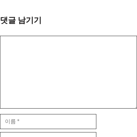
댓글 남기기
댓
글
이
름
이