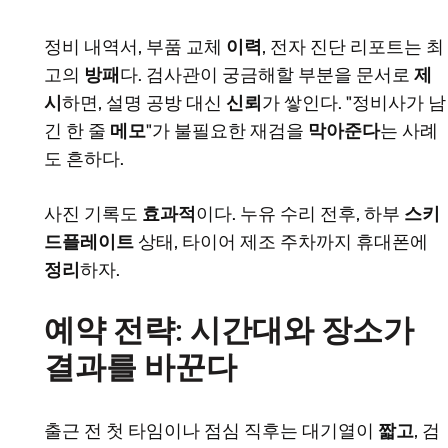
정비 내역서, 부품 교체
이력
, 전자 진단 리포트는 최
고의
방패
다. 검사관이 궁금해할 부분을 문서로
제
시
하면, 설명 공방 대신
신뢰
가 쌓인다. "정비사가 남
긴 한 줄
메모
"가 불필요한 재검을
막아준다
는 사례
도 흔하다.
사진 기록도
효과적
이다. 누유 수리 전후, 하부
스키
드플레이트
상태, 타이어 제조 주차까지 휴대폰에
정리
하자.
예약 전략: 시간대와 장소가
결과를 바꾼다
출근 전 첫 타임이나 점심 직후는 대기열이
짧고
, 검