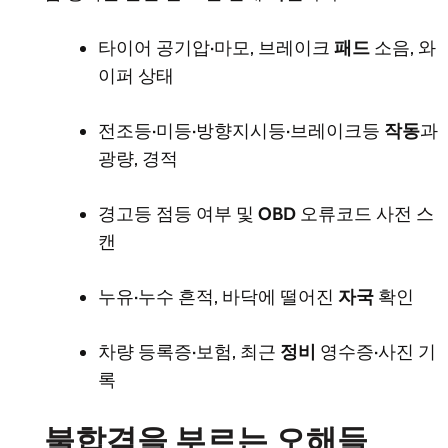
타이어 공기압·마모, 브레이크
패드
소음, 와
이퍼 상태
전조등·미등·방향지시등·브레이크등
작동
과
광량, 경적
경고등 점등 여부 및
OBD
오류코드 사전 스
캔
누유·누수 흔적, 바닥에 떨어진
자국
확인
차량 등록증·보험, 최근
정비
영수증·사진 기
록
불합격을 부르는 오해들