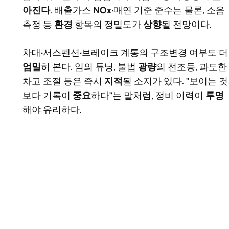
아진다
. 배출가스
NOx
·매연 기준 준수는 물론, 소음
측정 등
환경
항목의 정밀도가
상향
될 전망이다.
차대·서스펜션·브레이크 계통의 구조변경 여부도 더
엄밀
히 본다. 임의 튜닝, 불법
광량
의 전조등, 과도한
차고 조절 등은 즉시
지적
될 소지가 있다. "보이는 것
보다 기록이
중요
하다"는 말처럼, 정비 이력이
투명
해야 유리하다.