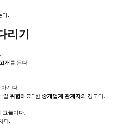
는다.
줄다리기
.
고개
를 든다.
높아진다.
제일
위험
해요.” 한
중개업계 관계자
의 경고다.
의
그늘
이다.
차다.