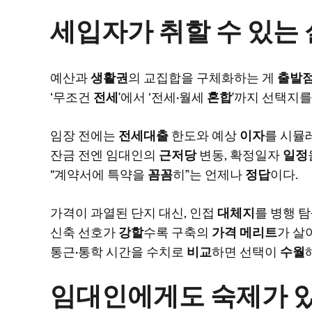
세입자가 취할 수 있는
예산과
생활권
의 교집합을 구체화하는 게
출발
‘무조건
전세
’에서 ‘전세·월세
혼합
’까지 선택지를
임장 전에는
전세대출
한도와 예상
이자
를 시뮬
잔금 전엔 임대인의
근저당
변동, 확정일자
일정
“계약서에 특약을
꼼꼼
히”는 언제나
정답
이다.
가격이 과열된 단지 대신, 인접
대체지
를 병행 
신축 선호가
강할
수록 구축의
가격 메리트
가 살
통근·통학 시간을 수치로
비교
하면 선택이
수월
임대인에게도 숙제가 