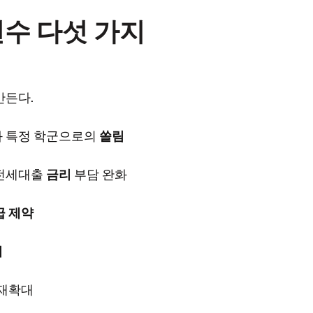
변수 다섯 가지
만든다.
와 특정 학군으로의
쏠림
 전세대출
금리
부담 완화
급 제약
귀
재확대