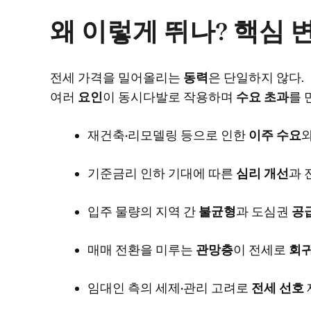
왜 이렇게 뛰나? 핵심 
전세 가격을 밀어올리는
동력
은 단일하지 않다.
여러
요인
이 동시다발로 작용하며
수요 초과
를 
재건축·리모델링 등으로 인한
이주 수요
기준금리 인하 기대에 따른
심리 개선
과
입주 물량의 지역 간
불균형
과 도심권
공
매매 전환을 미루는
관망층
이 전세로
회
임대인 측의 세제·관리 고려로
전세 선호