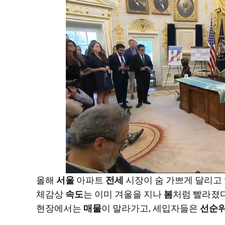
올해
서울
아파트
전세
시장이 숨 가쁘게 달리고 
체감상
속도
는 이미 겨울을 지나
봄
처럼 빨라졌다
현장에서는
매물
이 말라가고, 세입자들은
선순