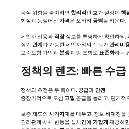
공실 위험을 줄이려면
합리적
인 호가 설정이
핵
현실과 동떨어진
가격
은 오히려
공백
을 키운다.
세입자 신용과
직장
정보를 투명하게 확인하되,
장기
관계
가 가능한 세입자와의 신뢰가
관리비
보증보험 가입과
분쟁
예방 조항도
표준화
하는 
정책의 렌즈: 빠른 수급
정책의 초점은 두 축이다.
공급
과
안전
.
중장기적으로 도심
고밀
공급을 늘리고, 단기적
보증 제도의
사각지대
를 메우고, 정보
비대칭
을 
권리관계·시세 변동을 실시간에
가깝게
제공하면