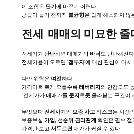
이 조합은
단기
에 바꾸기 어렵다.
공급이 늘기 전까지
불균형
은 쉽게 해소되지 않
전세-매매의 미묘한 
전세가가
탄탄
하면 매매가의
바닥
도 단단해진다
전세가율이 오르면 ‘
갭투자
’에 대한 관심이 다시
다만 위험은
여전
하다.
가격이 빠르게 오를수록
레버리지
의 민감도도 
“전세가가 매매가를
문지르듯
올라붙는 구간이 
무엇보다
전세사기
와
보증 사고
리스크는 시장
보증보험
가입
, 선순위
권리관계
확인은 필수 절
가격만 보고
서두르면
대가가 커질 수 있다.