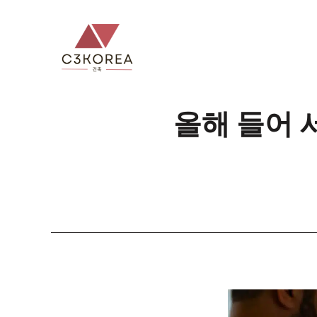
컨
텐
츠
로
건
너
올해 들어 
뛰
기