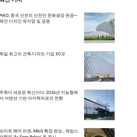
MAD, 중국 선전의 선전만 문화광장 완공—
해안 디자인 뮤지엄 및 공원
독일 최고의 건축·디자인 기업 30곳
주목이 새로운 혁신이다: 2026년 지능형에
서 어텐션 기반 아키텍처로의 전환
슈미트 해머 라센, ARoS 확장 완성… 제임스
터렐의 ‘As Seen Below’ 돔 전시