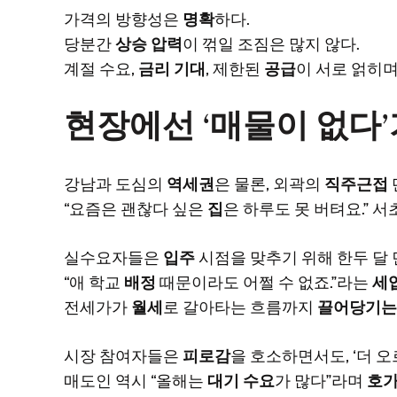
가격의 방향성은
명확
하다.
당분간
상승 압력
이 꺾일 조짐은 많지 않다.
계절 수요,
금리 기대
, 제한된
공급
이 서로 얽히며
현장에선 ‘매물이 없다
강남과 도심의
역세권
은 물론, 외곽의
직주근접
“요즘은 괜찮다 싶은
집
은 하루도 못 버텨요.” 
실수요자들은
입주
시점을 맞추기 위해 한두 달
“애 학교
배정
때문이라도 어쩔 수 없죠.”라는
세
전세가가
월세
로 갈아타는 흐름까지
끌어당기는
시장 참여자들은
피로감
을 호소하면서도, ‘더 오
매도인 역시 “올해는
대기 수요
가 많다”라며
호