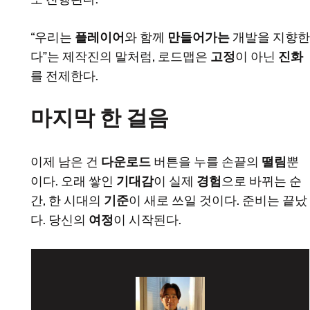
“우리는
플레이어
와 함께
만들어가는
개발을 지향한
다”는 제작진의 말처럼, 로드맵은
고정
이 아닌
진화
를 전제한다.
마지막 한 걸음
이제 남은 건
다운로드
버튼을 누를 손끝의
떨림
뿐
이다. 오래 쌓인
기대감
이 실제
경험
으로 바뀌는 순
간, 한 시대의
기준
이 새로 쓰일 것이다. 준비는 끝났
다. 당신의
여정
이 시작된다.