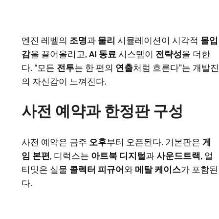
엔진 레벨의
조명
과
물리
시뮬레이션이 시각적
몰입
감
을 끌어올리고,
AI 동료
시스템이
전략성
을 더한
다. “모든
전투
는 한 편의
연출
처럼 흐른다”는 개발진
의 자신감이 느껴진다.
사전 예약과 한정판 구성
사전 예약은 금주
오후
부터 오픈된다. 기본판은
게
임 본편
, 디럭스는
아트북 디지털
과
사운드트랙
, 얼
티밋은 실물
콜렉터 피규어
와
메탈 케이스
가 포함된
다.