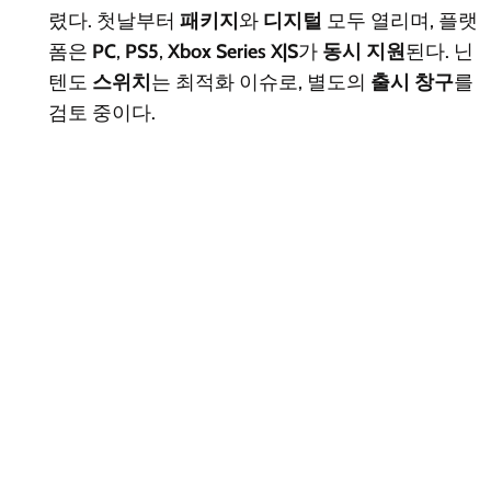
렸다. 첫날부터
패키지
와
디지털
모두 열리며, 플랫
폼은
PC
,
PS5
,
Xbox Series X|S
가
동시 지원
된다. 닌
텐도
스위치
는 최적화 이슈로, 별도의
출시 창구
를
검토 중이다.