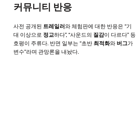
커뮤니티 반응
사전 공개된
트레일러
와 체험판에 대한 반응은 “기
대 이상으로
정교
하다”, “사운드의
질감
이 다르다” 등
호평이 주류다. 반면 일부는 “초반
최적화
와
버그
가
변수”라며 관망론을 내놨다.