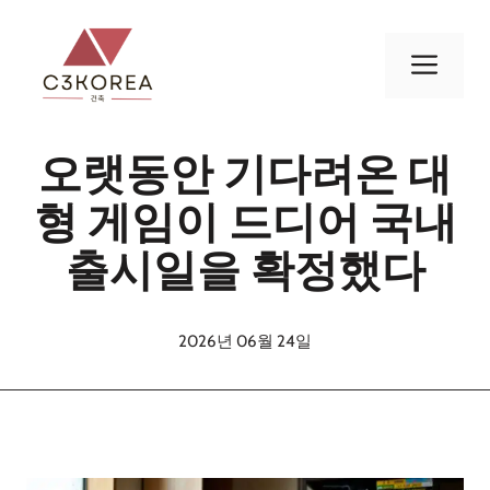
컨
텐
메
츠
로
뉴
건
오랫동안 기다려온 대
너
뛰
형 게임이 드디어 국내
기
출시일을 확정했다
2026년 06월 24일