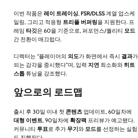
이번 작품은
레이 트레이싱
,
FSR/DLSS
계열 업스케
일링, 그리고 적응형
트리플 버퍼링
을 지원한다. 프
레임
타깃
은 60을 기준으로, 퍼포먼스/퀄리티
모드
간 전환이 매끄럽다.
디렉터는 “플레이어의
의도
가 화면에서 즉시
결과
가
되는 감각을 중시했다”며, 입력
지연
최소화와
히트
스톱
튜닝을 강조했다.
앞으로의 로드맵
출시 후 30일 이내 첫
콘텐츠
업데이트, 60일차에
대형 이벤트
, 90일차에
확장팩
프리뷰가 예고됐다.
커뮤니티
투표
로 추가
무기
와
모드
를 선정하는 실험
도 진행된다.