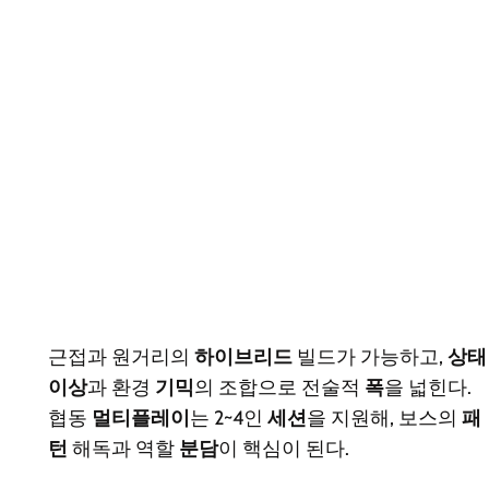
근접과 원거리의
하이브리드
빌드가 가능하고,
상태
이상
과 환경
기믹
의 조합으로 전술적
폭
을 넓힌다.
협동
멀티플레이
는 2~4인
세션
을 지원해, 보스의
패
턴
해독과 역할
분담
이 핵심이 된다.