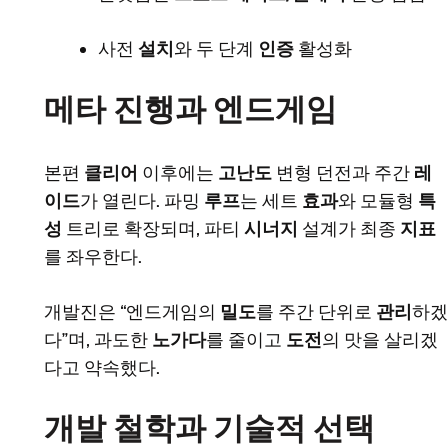
사전
설치
와 두 단계
인증
활성화
메타 진행과 엔드게임
본편
클리어
이후에는
고난도
변형 던전과 주간
레
이드
가 열린다. 파밍
루프
는 세트
효과
와 모듈형
특
성
트리로 확장되며, 파티
시너지
설계가 최종
지표
를 좌우한다.
개발진은 “엔드게임의
밀도
를 주간 단위로
관리
하겠
다”며, 과도한
노가다
를 줄이고
도전
의 맛을 살리겠
다고 약속했다.
개발 철학과 기술적 선택