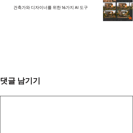
건축가와 디자이너를 위한 16가지 AI 도구
댓글 남기기
댓
글