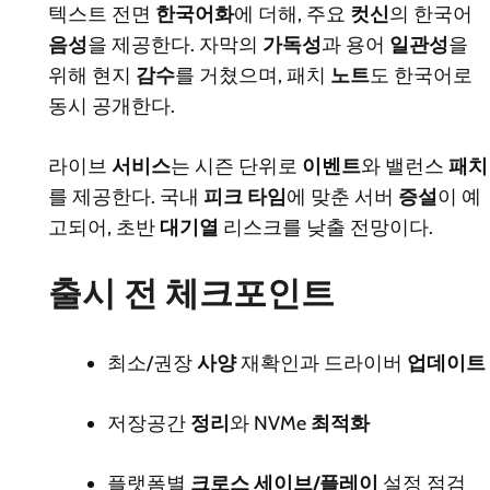
텍스트 전면
한국어화
에 더해, 주요
컷신
의 한국어
음성
을 제공한다. 자막의
가독성
과 용어
일관성
을
위해 현지
감수
를 거쳤으며, 패치
노트
도 한국어로
동시 공개한다.
라이브
서비스
는 시즌 단위로
이벤트
와 밸런스
패치
를 제공한다. 국내
피크 타임
에 맞춘 서버
증설
이 예
고되어, 초반
대기열
리스크를 낮출 전망이다.
출시 전 체크포인트
최소/권장
사양
재확인과 드라이버
업데이트
저장공간
정리
와 NVMe
최적화
플랫폼별
크로스 세이브/플레이
설정 점검