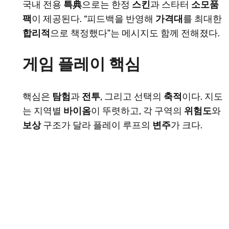
국내 전용
특典
으로는 한정
스킨
과 스타터
소모품
팩
이 제공된다. “피드백을 반영해
가격대
를 최대한
합리적
으로 책정했다”는 메시지도 함께 전해졌다.
게임 플레이 핵심
핵심은
탐험
과
전투
, 그리고 선택의
축적
이다. 지도
는 지역별
바이옴
이 뚜렷하고, 각 구역의
위험도
와
보상
구조가 달라 플레이 루프의
변주
가 크다.