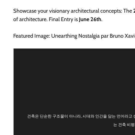
Showcase your visionary architectural concepts: The
2
of architecture. Final Entry is
June 26th
.
Featured Image: Unearthing Nostalgia par Bruno Xav
건축은 단순한 구조물이 아니라, 시대와 인간을 담는 언어라고 
는 건축 비