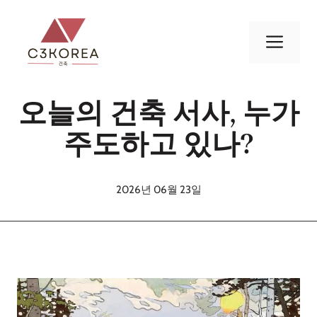
컨
텐
메
츠
로
뉴
건
오늘의 건축 서사, 누가
너
뛰
주도하고 있나?
기
2026년 06월 23일