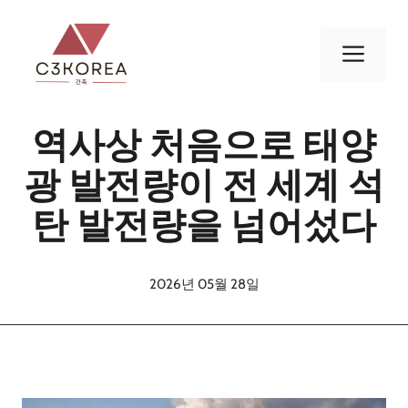
컨
텐
메
츠
로
뉴
건
역사상 처음으로 태양
너
뛰
광 발전량이 전 세계 석
기
탄 발전량을 넘어섰다
2026년 05월 28일