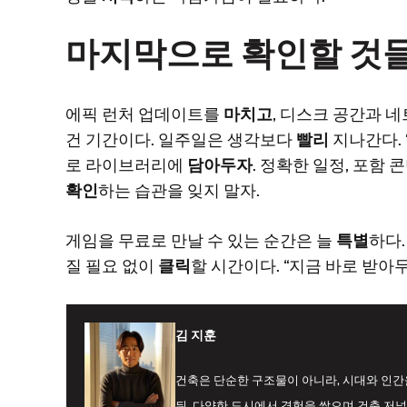
마지막으로 확인할 것
에픽 런처 업데이트를
마치고
, 디스크 공간과 
건 기간이다. 일주일은 생각보다
빨리
지나간다.
로 라이브러리에
담아두자
. 정확한 일정, 포함
확인
하는 습관을 잊지 말자.
게임을 무료로 만날 수 있는 순간은 늘
특별
하다.
질 필요 없이
클릭
할 시간이다. “지금 바로 받아
김 지훈
건축은 단순한 구조물이 아니라, 시대와 인
뒤, 다양한 도시에서 경험을 쌓으며 건축 저널