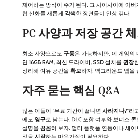
제어하는 방식이 주가 된다. 그 사이사이에 아
럽 신화를 새롭게
각색
한 장면들이 인상 깊다.
PC 사양과 저장 공간 
최소 사양으로도
구동
은 가능하지만, 이 게임의
면 16GB RAM, 최신 드라이버, SSD 설치를
권장
정리해 여유 공간을
확보
하자. 백그라운드 앱을
자주 묻는 핵심 Q&A
많은 이들이 “무료 기간이 끝나면
사라지나
?”라
에도
영구
로 남는다. DLC 포함 여부와 보너스 
설명을
꼼꼼
히 보자. 멀티 플랫폼 연동이나 세
정을
시작
하는 마음가짐이 필요하다.