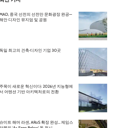
MAD, 중국 선전의 선전만 문화광장 완공—
해안 디자인 뮤지엄 및 공원
독일 최고의 건축·디자인 기업 30곳
주목이 새로운 혁신이다: 2026년 지능형에
서 어텐션 기반 아키텍처로의 전환
슈미트 해머 라센, ARoS 확장 완성… 제임스
터렐의 ‘As Seen Below’ 돔 전시