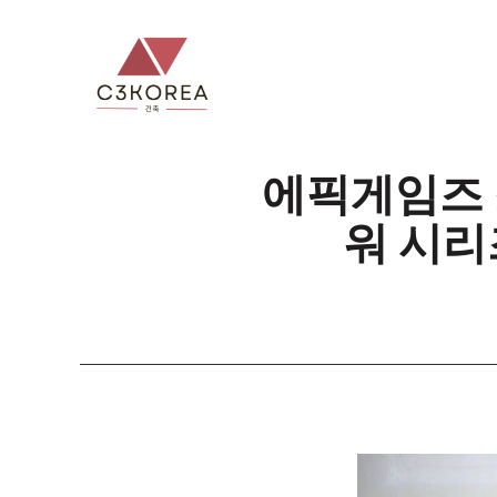
컨
텐
츠
로
건
너
에픽게임즈 
뛰
워 시리
기