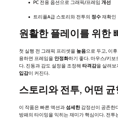
PC 전용 옵션으로 그래픽/프레임
개선
트리플A급 스토리와 전투의
정수
재확인
원활한 플레이를 위한 
첫 실행 전 그래픽 프리셋을
높음
으로 두고, 이
용하면 프레임을
안정화
하기 좋다. 마우스/키보
다. 진동과 감도 설정을 조정해
타격감
을 살려보
입감
이 커진다.
스토리와 전투, 어떤 
이 작품은 빠른 액션과
섬세한
감정선이 공존한다
방패의 타이밍을 익히는 재미가 핵심이다. 전투는