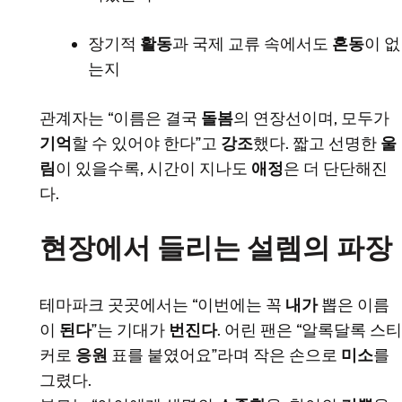
장기적
활동
과 국제 교류 속에서도
혼동
이 없
는지
관계자는 “이름은 결국
돌봄
의 연장선이며, 모두가
기억
할 수 있어야 한다”고
강조
했다. 짧고 선명한
울
림
이 있을수록, 시간이 지나도
애정
은 더 단단해진
다.
현장에서 들리는 설렘의 파장
테마파크 곳곳에서는 “이번에는 꼭
내가
뽑은 이름
이
된다
”는 기대가
번진다
. 어린 팬은 “알록달록 스티
커로
응원
표를 붙였어요”라며 작은 손으로
미소
를
그렸다.