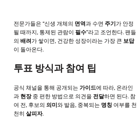
전문가들은 “신생 개체의
면역
과 수면
주기
가 안정
될 때까지, 통제된 관람이
필수
”라고 조언한다. 팬들
의
배려
가 쌓이면, 건강한 성장이라는 가장 큰
보답
이 돌아온다.
투표 방식과 참여 팁
공식 채널을 통해 공개되는
가이드
에 따라, 온라인
과
현장
중 편한 방법으로 의견을
전달
하면 된다. 참
여 전, 후보의
의미
와 발음, 중복되는
명칭
여부를 천
천히
살피자
.