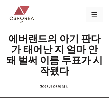
컨
텐
메
츠
로
뉴
건
에버랜드의 아기 판다
너
뛰
가 태어난 지 얼마 안
기
돼 벌써 이름 투표가 시
작됐다
2026년 06월 15일