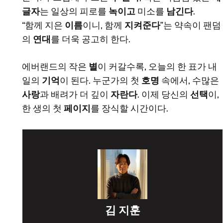
글자
는 일상의 피로를
녹이고
미소를
남긴다
.
“함께 지은
이름
이니, 함께
지켜준다
”는 약속이 팬덤
의
연대
를 더욱 공고히 한다.
에버랜드의 작은
별
이 커갈수록, 오늘의 한 표가 내
일의
기억
이 된다. 누군가의 첫
호명
속에서, 수많은
사랑
과 배려가 더 깊이
자란다
. 이제 당신의
선택
이,
한 생의 첫
페이지
를 장식할 시간이다.
김 지훈