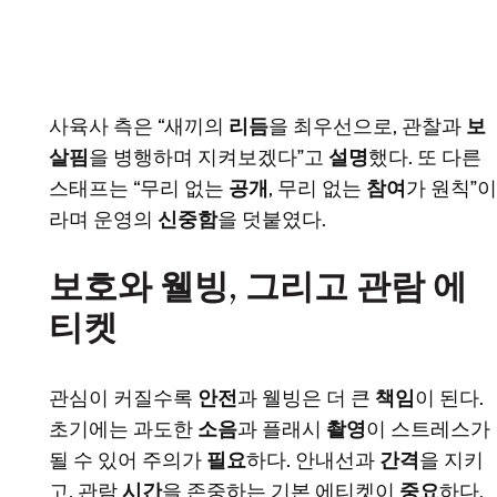
사육사 측은 “새끼의
리듬
을 최우선으로, 관찰과
보
살핌
을 병행하며 지켜보겠다”고
설명
했다. 또 다른
스태프는 “무리 없는
공개
, 무리 없는
참여
가 원칙”이
라며 운영의
신중함
을 덧붙였다.
보호와 웰빙, 그리고 관람 에
티켓
관심이 커질수록
안전
과 웰빙은 더 큰
책임
이 된다.
초기에는 과도한
소음
과 플래시
촬영
이 스트레스가
될 수 있어 주의가
필요
하다. 안내선과
간격
을 지키
고, 관람
시간
을 존중하는 기본 에티켓이
중요
하다.