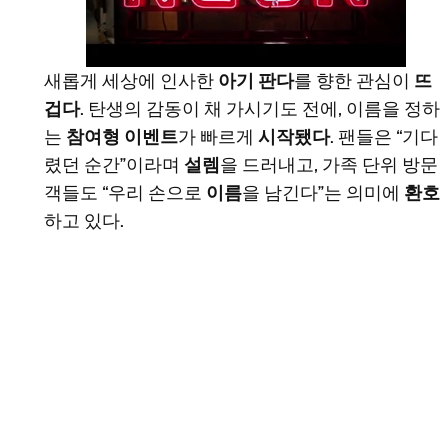
새롭게 세상에 인사한
아기 판다
를 향한 관심이
뜨
겁다
. 탄생의 감동이 채 가시기도 전에, 이름을 정하
는
참여형 이벤트
가 빠르게
시작됐다
. 팬들은 “기다
렸던 순간”이라며
설렘
을 드러내고, 가족 단위 방문
객들도 “우리 손으로
이름
을 남긴다”는 의미에
환호
하고 있다.