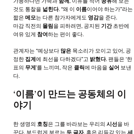
가능하다면 가족과
함께
, 이유를 적어
공유
해 보는
것도 통찰을
넓힌다
. “왜 이
이름
이어야 하는가”라는
짧은
메모
는 다른 참가자에게도
영감
을 준다.
마감 직전의
몰림
을 피하려면, 공지된
기간
초반에
여유 있게
참여
하는 편이 좋다.
관계자는 “예상보다
많은
목소리가 모이고 있어, 공
정한
집계
에 최선을 다하겠다”고
밝혔다
. 팬들은 ‘한
표의
무게
’를 느끼며, 작은
클릭
에 마음을
실어
보낸
다.
‘이름’이 만드는 공동체의 이
야기
한 생명의
호칭
은 그를 바라보는 우리의
시선
을 바
꾼다. 부드럽게 부르는
두 글자
, 혹은 리듬감 있는
세