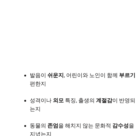
발음이
쉬운지
, 어린이와 노인이 함께
부르기
편한지
성격이나
외모
특징, 출생의
계절감
이 반영되
는지
동물의
존엄
을 해치지 않는 문화적
감수성
을
지녔는지