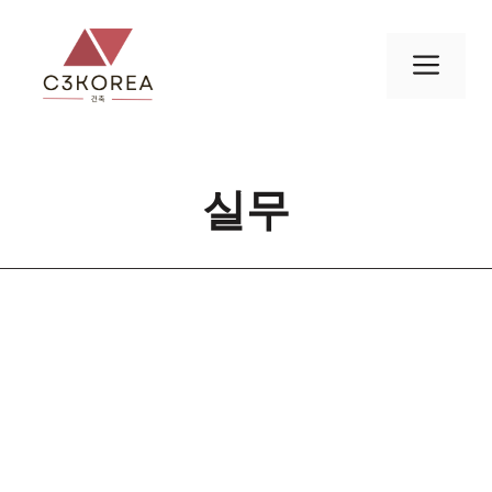
컨
텐
메
츠
로
뉴
건
너
실무
뛰
기