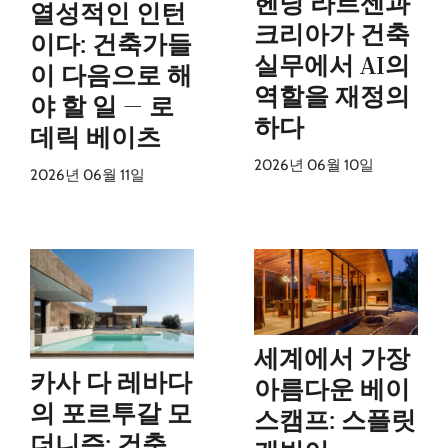
헨닝 라르센과
열성적인 인턴
크리아가 건축
이다: 건축가들
실무에서 AI의
이 다음으로 해
역할을 재정의
야 할 일 — 로
하다
데릭 베이츠
2026년 06월 10일
2026년 06월 11일
세계에서 가장
카사 다 레바다
아름다운 베이
의 포르투갈 모
스캠프: 스플릿
더니즘: 건축