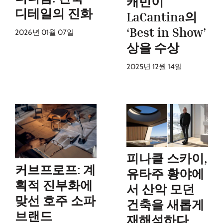
캐빈이
디테일의 진화
LaCantina의
‘Best in Show’
2026년 01월 07일
상을 수상
2025년 12월 14일
피나클 스카이,
커브프로프: 계
유타주 황야에
획적 진부화에
서 산악 모던
맞선 호주 소파
건축을 새롭게
브랜드
재해석하다