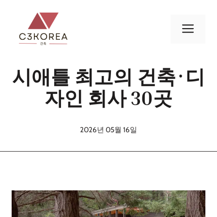
컨
텐
메
츠
로
뉴
건
시애틀 최고의 건축·디
너
뛰
자인 회사 30곳
기
2026년 05월 16일