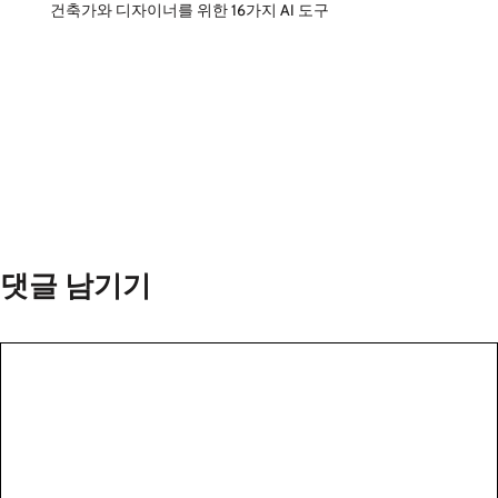
건축가와 디자이너를 위한 16가지 AI 도구
댓글 남기기
댓
글