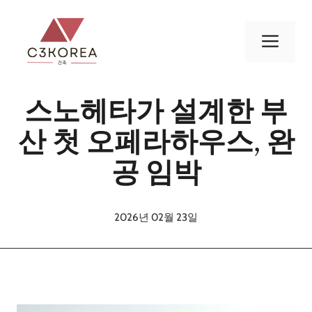
컨
텐
메
츠
로
뉴
건
스노헤타가 설계한 부
너
뛰
산 첫 오페라하우스, 완
기
공 임박
2026년 02월 23일