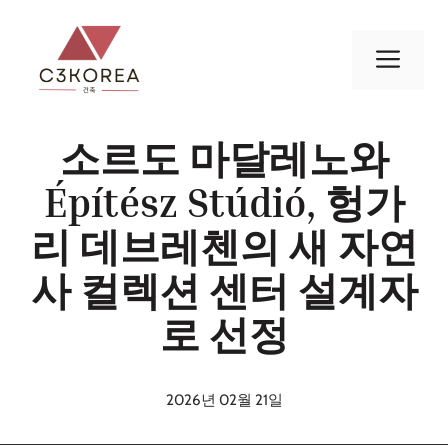
컨
텐
메
츠
로
뉴
건
소르도 마달레노와
너
뛰
Építész Stúdió, 헝가
기
리 데브레첸의 새 자연
사 컬렉션 센터 설계자
로 선정
2026년 02월 21일