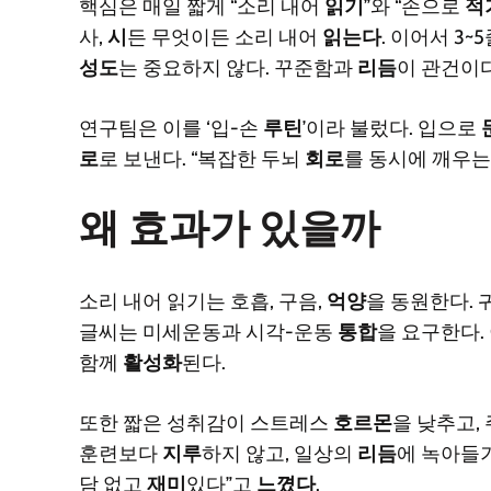
핵심은 매일 짧게 “소리 내어
읽기
”와 “손으로
적
사,
시
든 무엇이든 소리 내어
읽는다
. 이어서 3
성도
는 중요하지 않다. 꾸준함과
리듬
이 관건이다
연구팀은 이를 ‘입-손
루틴
’이라 불렀다. 입으로
로
로 보낸다. “복잡한 두뇌
회로
를 동시에 깨우
왜 효과가 있을까
소리 내어 읽기는 호흡, 구음,
억양
을 동원한다. 
글씨는 미세운동과 시각-운동
통합
을 요구한다.
함께
활성화
된다.
또한 짧은 성취감이 스트레스
호르몬
을 낮추고,
훈련보다
지루
하지 않고, 일상의
리듬
에 녹아들기
담 없고
재미
있다”고
느꼈다
.