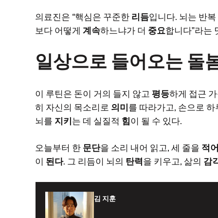
의료진은 “핵심은 꾸준한
리듬
입니다. 뇌는 반
보다 어떻게
계속
하느냐가 더
중요
합니다”라는 
일상으로 들어오는 돌
이 루틴은 돈이 거의 들지 않고
평등
하게 접근 가
히 자신의 목소리로
의미
를 따라가고, 손으로 
뇌를
지키
는 데 실질적
힘
이 될 수 있다.
오늘부터 한
문단
을 소리 내어 읽고, 세 줄을
적
이
된다
. 그 리듬이 뇌의
탄력
을 키우고, 삶의
감
김 지훈