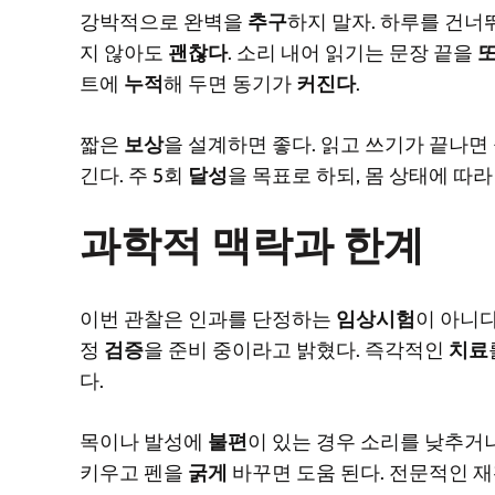
강박적으로 완벽을
추구
하지 말자. 하루를 건너
지 않아도
괜찮다
. 소리 내어 읽기는 문장 끝을
트에
누적
해 두면 동기가
커진다
.
짧은
보상
을 설계하면 좋다. 읽고 쓰기가 끝나
긴다. 주 5회
달성
을 목표로 하되, 몸 상태에 따
과학적 맥락과 한계
이번 관찰은 인과를 단정하는
임상시험
이 아니
정
검증
을 준비 중이라고 밝혔다. 즉각적인
치료
다.
목이나 발성에
불편
이 있는 경우 소리를 낮추거
키우고 펜을
굵게
바꾸면 도움 된다. 전문적인 