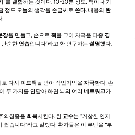
기
”를 결합하는 것이다. 10~20분 정도, 책이나 기
~5줄 정도 오늘의 생각을 손글씨로
쓴다
. 내용의
완
.
문장
을 만들고, 손으로
획
을 그어 자극을 다중
경
는 단순한
연습
입니다”라고 한 연구자는
설명
했다.
귀로 다시
피드백
을 받아 작업기억을
자극
한다. 손
 이 두 가지를 연달아 하면 뇌의 여러
네트워크
가
 주의집중을
회복
시킨다. 한
교수
는 “거창한 인지
 쉽습니다”라고 말했다. 환자들은 이 루틴을 “부