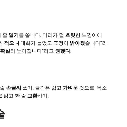
세 줄
일기
를 씁니다. 머리가 덜
흐릿
한 느낌이에
씩
적으니
대화가 늘었고 표정이
밝아졌
습니다”라
확실
히 높아집니다”라고
권했다
.
5줄
손글씨
쓰기. 글감은 쉽고
가벼운
것으로, 목소
로
읽고 한 줄
교환
하기.
술