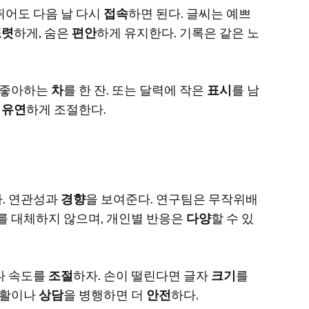
뛰어도 다음 날 다시
접속
하면 된다. 글씨는 예쁘
또렷
하게, 숨은
편안
하게 유지한다. 기록은 같은 노
면 좋아하는
차
를 한 잔. 또는 달력에 작은
표시
를 남
라
유연
하게 조절한다.
다. 연관성과
경향
을 보여준다. 연구팀은 무작위배
를 대체하지 않으며, 개인별 반응은
다양
할 수 있
나 속도를
조절
하자. 손이 떨린다면 글자
크기
를
재활이나
상담
을 병행하면 더
안전
하다.