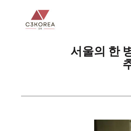
컨
텐
츠
로
건
너
서울의 한 
뛰
기