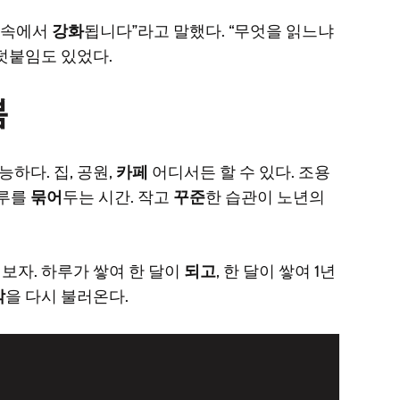
복 속에서
강화
됩니다”라고 말했다. “무엇을 읽느냐
덧붙임도 있었다.
봄
능하다. 집, 공원,
카페
어디서든 할 수 있다. 조용
하루를
묶어
두는 시간. 작고
꾸준
한 습관이 노년의
어
보자. 하루가 쌓여 한 달이
되고
, 한 달이 쌓여 1년
각
을 다시 불러온다.