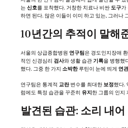
는
신호
를 포착했다. 거창한 치료나 비싼
도구
가
하면 된다. 많은 이들이 이미 하고 있는, 그러나 
10년간의 추적이 말해준
서울의 상급종합병원
연구팀
은 경도인지장애 
적인 신경심리
검사
와 생활 습관
기록
을 병행했다
했다. 그중 한 가지
소박한
루틴이 눈에 띄게
연
연구팀은 통계적
교란
변수를 최대한
보정
했다. 
럼에도 특정 습관을 꾸준히
유지
한 그룹의 인지
발견된 습관: 소리 내어