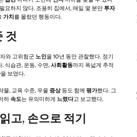
 필요하지 않다. 조용히 집에서, 매일 몇 분만
투자
그
가치
를 몰랐던 행동이다.
 것
환자와 고위험군
노인
을 10년 동안 관찰했다. 정기
. 식습관, 운동, 수면,
사회활동
까지 폭넓게 추적
관
을 보였다.
약물, 교육 수준, 우울
증상
등도 함께
평가
했다. 그
 저하
속도
는 유의미하게
느렸다
고 보고했다.
 읽고, 손으로 적기