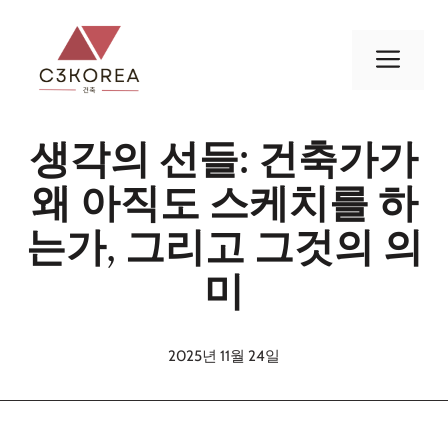
컨
텐
메
츠
로
뉴
건
생각의 선들: 건축가가
너
뛰
왜 아직도 스케치를 하
기
는가, 그리고 그것의 의
미
2025년 11월 24일