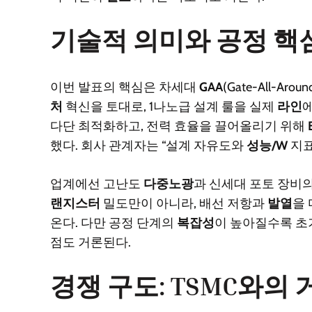
기술적 의미와 공정 핵
이번 발표의 핵심은 차세대
GAA
(Gate-All-Ar
처
혁신을 토대로, 1나노급 설계 룰을 실제
라인
에
다단 최적화하고, 전력 효율을 끌어올리기 위해
했다. 회사 관계자는 “설계 자유도와
성능/W
지표
업계에선 고난도
다중노광
과 신세대 포토 장비
랜지스터
밀도만이 아니라, 배선 저항과
발열
을
온다. 다만 공정 단계의
복잡성
이 높아질수록 초
점도 거론된다.
경쟁 구도: TSMC와의 