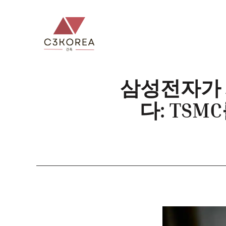
컨
텐
츠
로
건
너
삼성전자가 
뛰
다: TS
기