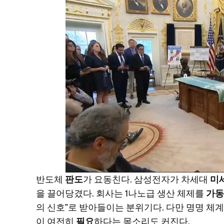
반도체
판도
가 요동친다. 삼성전자가 차세대
미
을 끌어당겼다. 회사는 1나노급 생산 체제를
가동
의 신호”로 받아들이는 분위기다. 다만 명명 체
이 여전히
필요
하다는 목소리도 커진다.