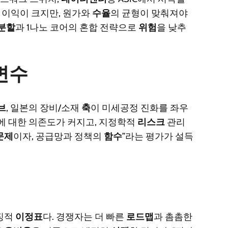
 이익이 크지만, 원가와
수율
의 균형이 맞춰져야
분할
과 1나노 코어의 혼합 전략으로
위험
을 낮추
변수
브
, 일본의 장비/소재
축
이 미세공정 진화를 좌우
에 대한 의존도가 커지고, 지정학적
리스크
관리
문제
이자, 공급망과 정책의
함수
”라는 평가가 설득
징적
이정표
다. 경쟁자는 더 빠른
로드맵
과 촘촘한