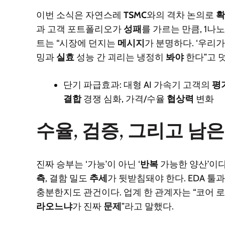
이번 소식은 자연스레
TSMC
와의 격차 논의로
확
과 고객 포트폴리오가
성패
를 가르는 만큼, 1나
트는 “시장에 던지는
메시지
가 분명하다. ‘우리
밍과
실효
성능 간 괴리는 냉정히
봐야
한다”고 
단기 파급효과: 대형 AI 가속기 고객의
평
결합
경쟁 심화, 가격/수율
협상력
변화
수율, 검증, 그리고 남
진짜 승부는 ‘가능’이 아닌 ‘
반복
가능한 양산’이다
측
, 결함 밀도
추세
가 뒷받침돼야 한다. EDA 툴
충분한지도 관건이다. 업계 한 관계자는 “코어 
라오느냐
가 진짜
문제
”라고 말했다.