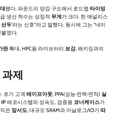
대
됐다. 파운드리 양강 구도에서 로드맵
타이밍
노급 생산 착수는 상징적
무게
가 크다. 한 애널리스
가
선두
’라는 신호”라고 말했다. 동시에 그는 “네이
덧붙였다.
가판
확대, HPC용 라이브러리
보강
, 패키징과의
은 과제
. 초기 고객
테이프아웃
, PPA(성능·전력·면적)
실
과
IP
에코시스템의 성숙도, 검증용
코너케이스
가
로직은
앞서도
, 대규모 SRAM과 아날로그/IO가
따