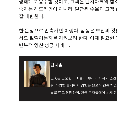
생태계로 응수할 것이고, 고객은 벤치마크와
총
승자는 헤드라인이 아니라, 일관된
수율
과 고객
잘 대변한다.
한 문장으로 압축하면 이렇다. 삼성은 도전의
깃
서도
펄럭
이는지를 지켜보려 한다. 이제 필요한
반복적
양산
성공 사례다.
김 지훈
건축은 단순한 구조물이 아니라, 시대와 인
뒤, 다양한 도시에서 경험을 쌓으며 건축 저널
뷰를 주로 담당하며, 한국 독자들에게 세계 