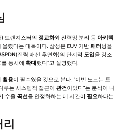
심
ound) 트랜지스터의
정교화
와 전력망 분리 등
아키텍
 올렸다는 대목이다. 삼성은 EUV 기반
패터닝
을
BSPDN
(전력 배선 후면화)의 단계적
도입
을 강조
를 동시에
확대
했다”고 설명했다.
의
활용
이 필수였을 것으로 본다. “이번 노드는
트
 다루는 시스템적 접근이
관건
이었다”는 분석이 나
기 수율
곡선
을 안정화하는 데 시간이
필요
하다는
거리