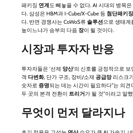
패키징
연계
도 빼놓을 수 없다. AI 시대의 병목
다. 삼성은 HBM과 I-Cube/X-Cube 등
첨단패키
다. 반면 경쟁사는 CoWoS류
솔루션
으로 생태계를
높이느냐가 승부의 다음
장
이 될 것이다.
시장과 투자자 반응
투자자들은 ‘선제
양산
’의 신호를 긍정적으로 보
객
다변화
, 단가 구조, 장비/소재
공급망
리스크가
숫자로
증명
되는 데는 시간이 필요하다”는 의견이
두 곳의 본격 전환이
트리거
가 될 것”이라고 말했
무엇이 먼저 달라지나
초기 적용은 고성능
연산
수요가 큰 AI 가속기,