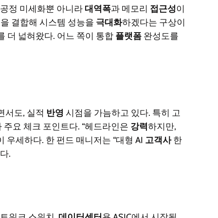
은 공정 미세화뿐 아니라
대역폭
과 메모리
접근성
이
징
을 결합해 시스템 성능을
극대화
하겠다는 구상이
 더 넓혀왔다. 어느 쪽이 통합
플랫폼
완성도를
면서도, 실적
반영
시점을 가늠하고 있다. 특히 고
 주요 체크 포인트다. “헤드라인은
강력
하지만,
 우세하다. 한 펀드 매니저는 “대형 AI
고객사
한
다.
 네트워크 스위치,
데이터센터
용 ASIC에서 시작될