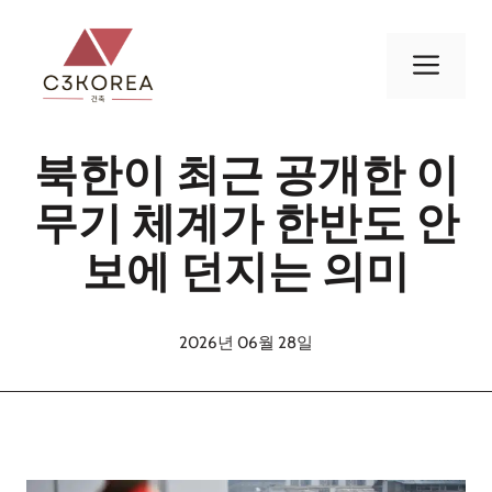
컨
텐
메
츠
로
뉴
건
북한이 최근 공개한 이
너
뛰
무기 체계가 한반도 안
기
보에 던지는 의미
2026년 06월 28일