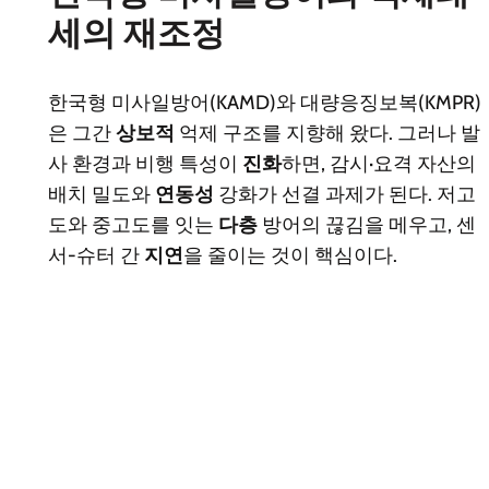
세의 재조정
한국형 미사일방어(KAMD)와 대량응징보복(KMPR)
은 그간
상보적
억제 구조를 지향해 왔다. 그러나 발
사 환경과 비행 특성이
진화
하면, 감시·요격 자산의
배치 밀도와
연동성
강화가 선결 과제가 된다. 저고
도와 중고도를 잇는
다층
방어의 끊김을 메우고, 센
서-슈터 간
지연
을 줄이는 것이 핵심이다.