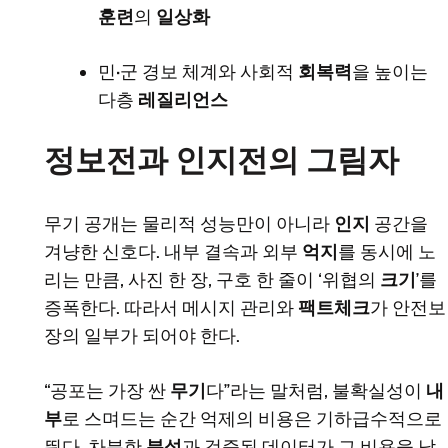
훈련
의
일상화
민·군 경보 체계와 사회적
회복력
을 높이는
다층
레질리언스
정보전과 인지전의 그림자
무기 공개는 물리적 성능만이 아니라
인지
공간을
겨냥한 신호다. 내부 결속과 외부
억지
를 동시에 노
리는 만큼, 사진 한 장, 구호 한 줄이 ‘위협의
크기
’를
증폭한다. 따라서 메시지 관리와
팩트체크
가 안전보
장의 일부가 되어야 한다.
“공포는 가장 싼
무기
다”라는 말처럼, 불확실성이
내
부
로 스며드는 순간 억제의 비용은 기하급수적으로
뛴다. 차분한
분석
과 검증된 데이터가 그 비용을 낮