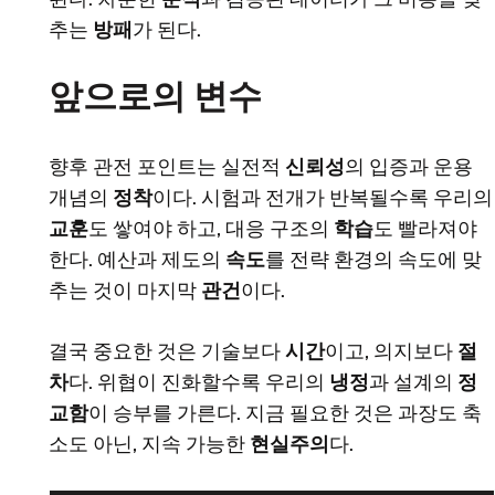
추는
방패
가 된다.
앞으로의 변수
향후 관전 포인트는 실전적
신뢰성
의 입증과 운용
개념의
정착
이다. 시험과 전개가 반복될수록 우리의
교훈
도 쌓여야 하고, 대응 구조의
학습
도 빨라져야
한다. 예산과 제도의
속도
를 전략 환경의 속도에 맞
추는 것이 마지막
관건
이다.
결국 중요한 것은 기술보다
시간
이고, 의지보다
절
차
다. 위협이 진화할수록 우리의
냉정
과 설계의
정
교함
이 승부를 가른다. 지금 필요한 것은 과장도 축
소도 아닌, 지속 가능한
현실주의
다.