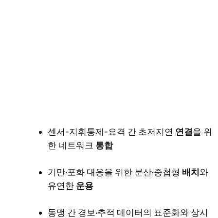
센서-지휘통제-요격 간 초저지연
연결
을 위
한 네트워크
통합
기만·포화 대응을 위한 분산·중첩형
배치
와
유연한
운용
동맹 간 경보·추적 데이터의 표준화와 상시