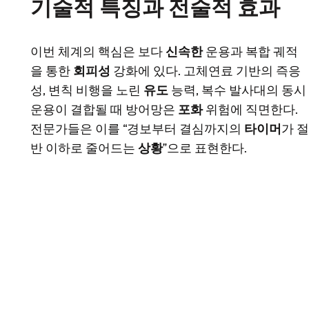
기술적 특징과 전술적 효과
이번 체계의 핵심은 보다
신속한
운용과 복합 궤적
을 통한
회피성
강화에 있다. 고체연료 기반의 즉응
성, 변칙 비행을 노린
유도
능력, 복수 발사대의 동시
운용이 결합될 때 방어망은
포화
위험에 직면한다.
전문가들은 이를 “경보부터 결심까지의
타이머
가 절
반 이하로 줄어드는
상황
”으로 표현한다.