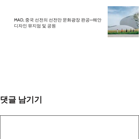
MAD, 중국 선전의 선전만 문화광장 완공—해안
디자인 뮤지엄 및 공원
댓글 남기기
댓
글