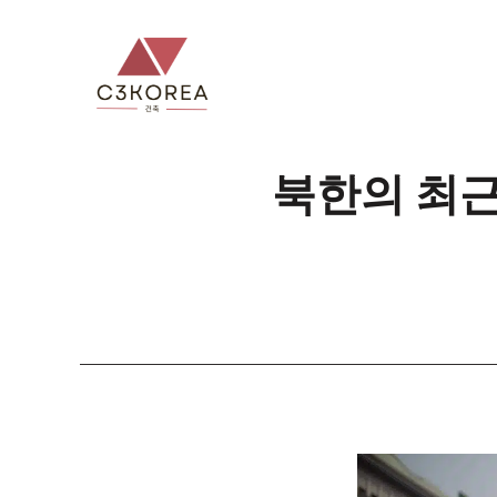
컨
텐
츠
로
건
너
북한의 최근
뛰
기