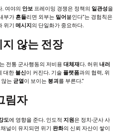
다. 여야의
안보
프레이밍 경쟁은 정책의
일관성
을
“내부가
흔들
리면 외부는
밀어
붙인다”는 경험칙은
과 위기
메시지
의 단일화가 중요하다.
지 않는 전장
는 전통 군사행동의 저비용
대체재
다. 허위
내러
에 대한
불신
이 커진다. 기술
플랫폼
과의 협력, 위
지 않는
균열
이 보이는
붕괴
를 부른다.”
그림자
강도
에 영향을 준다. 인도적
지원
은 정치·군사 사
이 채널이 유지되면 위기
완화
의 신뢰 자산이 쌓이