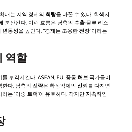
확대는 지역 경제의
회랑
을 바꿀 수 있다. 회색지
에 분산된다. 이런 흐름은 남측의
수출
·물류 리스
의
변동성
을 높인다. “경제는 조용한
전장
”이라는
 역할
를 부각시킨다. ASEAN, EU, 중동
허브
국가들이
색한다. 남측의
전략
은 확장억제의
신뢰
를 다지면
지하는 ‘이중
트랙
’이 유효하다. 작지만
지속적
인
장