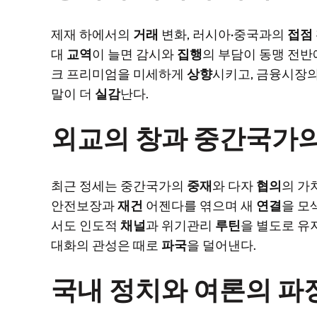
제재 하에서의
거래
변화, 러시아·중국과의
접점
대
교역
이 늘면 감시와
집행
의 부담이 동맹 전반
크 프리미엄을 미세하게
상향
시키고, 금융시장
말이 더
실감
난다.
외교의 창과 중간국가의
최근 정세는 중간국가의
중재
와 다자
협의
의 가치
안전보장과
재건
어젠다를 엮으며 새
연결
을 모
서도 인도적
채널
과 위기관리
루틴
을 별도로 유
대화의 관성은 때로
파국
을 덜어낸다.
국내 정치와 여론의 파