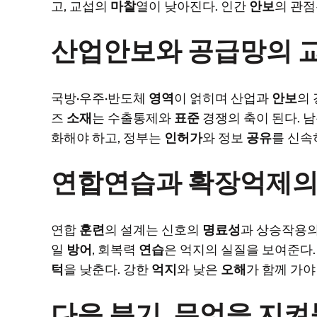
고, 교섭의
마찰
열이 낮아진다. 인간
안보
의 관점
산업안보와 공급망의 
국방·우주·반도체
영역
이 얽히며 산업과
안보
의
즈
소재
는 수출통제와
표준
경쟁의 축이 된다. 
화해야 하고, 정부는
인허가
와 정보
공유
를 신속
연합연습과 확장억제의
연합
훈련
의 설계는 신호의
명료성
과 상승작용
일
방어
, 회복력
연습
은 억지의 실질을 보여준다.
턱
을 낮춘다. 강한
억지
와 낮은
오해
가 함께 가야
다음 분기, 무엇을 지