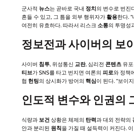
군사적
뉴스
는 곧바로 국내
정치
의 변수로 번진
흔들 수 있고, 그 틈을 외부 행위자가
활용
한다. 
여전히 유효하다. 따라서 리스크
소통
의 투명성
정보전과 사이버의 보이
사이버
침투
, 위성통신
교란
, 심리전
콘텐츠
유포
티브
가 SNS를 타고 번지면 여론의
피로
와 정책
협
헌팅
의 상시화가 방어의
핵심
이 된다. “보이
인도적 변수와 인권의 
식량과
보건
상황은 체제의
탄력
과 대외 전략의
안과 분리된
원칙
을 가질 때 설득력이 커진다. 