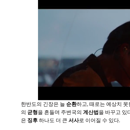
한반도의 긴장은 늘
순환
하고, 때로는 예상치 
의
균형
을 흔들며 주변국의
계산법
을 바꾸고 있다
은
징후
하나도 더 큰
서사
로 이어질 수 있다.