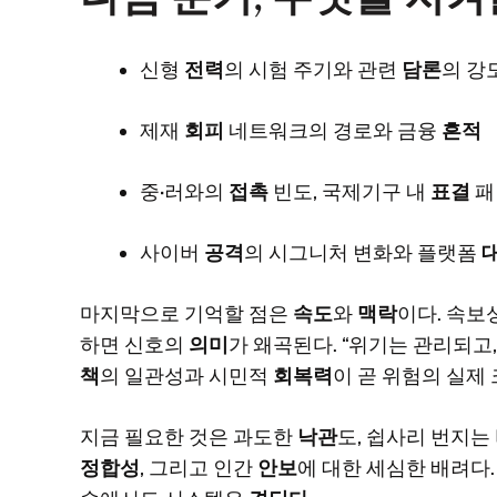
신형
전력
의 시험 주기와 관련
담론
의 강
제재
회피
네트워크의 경로와 금융
흔적
중·러와의
접촉
빈도, 국제기구 내
표결
패
사이버
공격
의 시그니처 변화와 플랫폼
마지막으로 기억할 점은
속도
와
맥락
이다. 속보
하면 신호의
의미
가 왜곡된다. “위기는 관리되고
책
의 일관성과 시민적
회복력
이 곧 위험의 실제
지금 필요한 것은 과도한
낙관
도, 쉽사리 번지는
정합성
, 그리고 인간
안보
에 대한 세심한 배려다.