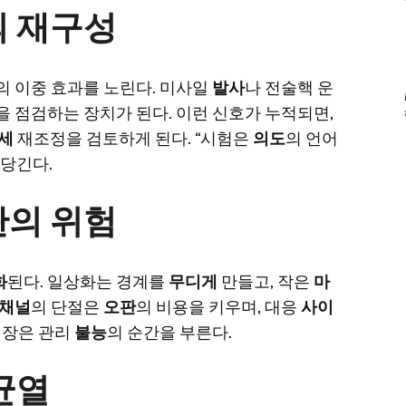
의 재구성
의 이중 효과를 노린다. 미사일
발사
나 전술핵 운
을 점검하는 장치가 된다. 이런 신호가 누적되면,
세
재조정을 검토하게 된다. “시험은
의도
의 언어
앞당긴다.
판의 위험
화
된다. 일상화는 경계를
무디게
만들고, 작은
마
채널
의 단절은
오판
의 비용을 키우며, 대응
사이
긴장은 관리
불능
의 순간을 부른다.
균열