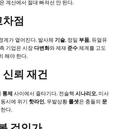
은 계산에서 절대 빠져선 안 된다.
교차점
 경계가 옅어진다. 발사체
기술
, 정밀
부품
, 듀얼유
남측 기업은 시장
다변화
와 제재
준수
체계를 고도
히 해야 한다.
 신뢰 재건
의
통제
사이에서 줄타기다. 전술핵
시나리오
, 미사
 동시에 위기
핫라인
, 우발상황
룰셋
은 충돌의
문
 한다.
켜볼 것인가