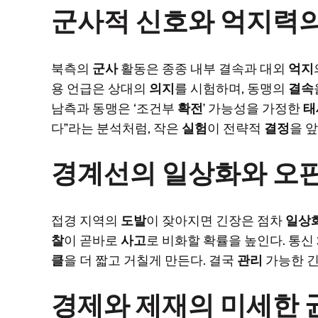
군사적 신호와 억지력
북측의
군사
활동은 종종 내부 결속과 대외
억지
용 언급은 상대의
의지
를 시험하며, 동맹의
결속
남측과 동맹은 ‘조건부
확전
’ 가능성을 가정한
태
다”라는 분석처럼, 작은
실험
이 전략적
결정
을 
경계선의 일상화와 오
접경 지역의
도발
이 잦아지면 긴장은 점차
일상
찰
이 곧바로
사고
로 비화할 확률을 높인다. 통신
클
을 더 짧고 거칠게 만든다. 결국
관리
가능한 
경제와 제재의 미세한 