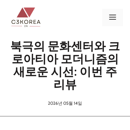
컨
텐
메
츠
로
뉴
건
북극의 문화센터와 크
너
뛰
로아티아 모더니즘의
기
새로운 시선: 이번 주
리뷰
2026년 05월 14일