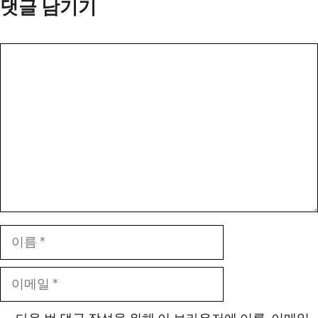
댓글 남기기
댓
글
이
름
이
메
일