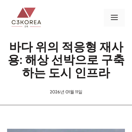
컨
텐
메
츠
로
뉴
건
바다 위의 적응형 재사
너
뛰
용: 해상 선박으로 구축
기
하는 도시 인프라
2026년 01월 11일