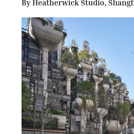
By
Heatherwick Studio
, Shangh