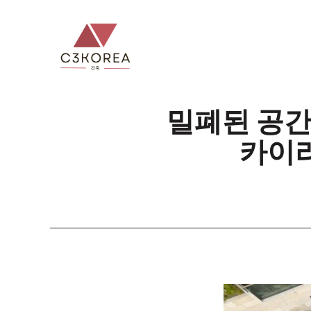
컨
텐
츠
로
건
너
밀폐된 공간
뛰
카이라
기