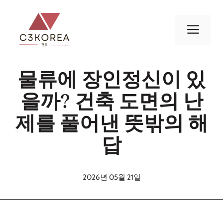
컨
텐
메
츠
로
뉴
건
물류에 장인정신이 있
너
뛰
을까? 건축 도면의 난
기
제를 풀어낸 뜻밖의 해
답
2026년 05월 21일