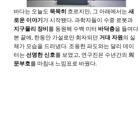
바다는 오늘도
묵묵히
흐르지만, 그 아래에서는
새
로운 이야기
가 시작됐다. 과학자들이 수중 로봇과
지구물리 장비
를 동원해 수백 미터
바닥층
을 들여다
본 끝에, 한동안 가설로만 회자되던
거대 자원
의 실
체가 모습을 드러냈다. 조용한 파도와는 달리 데이
터는
선명한 신호
를 보였고, 연구진은 수년간의
의
문부호
를 마침내 느낌표로 바꿨다.