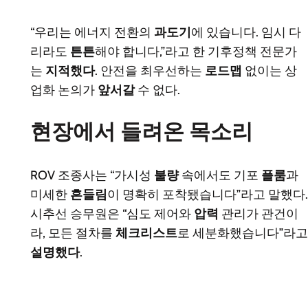
“우리는 에너지 전환의
과도기
에 있습니다. 임시 다
리라도
튼튼
해야 합니다,”라고 한 기후정책 전문가
는
지적했다
. 안전을 최우선하는
로드맵
없이는 상
업화 논의가
앞서갈
수 없다.
현장에서 들려온 목소리
ROV 조종사는 “가시성
불량
속에서도 기포
플룸
과
미세한
흔들림
이 명확히 포착됐습니다”라고 말했다.
시추선 승무원은 “심도 제어와
압력
관리가 관건이
라, 모든 절차를
체크리스트
로 세분화했습니다”라고
설명했다
.