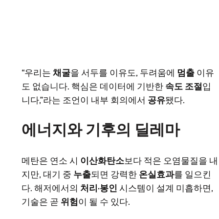
“우리는
채굴
을 서두를 이유도, 두려움에
멈출
이유
도 없습니다. 핵심은 데이터에 기반한
속도 조절
입
니다,”라는 조언이 내부 회의에서
공유
됐다.
에너지와 기후의 딜레마
메탄은 연소 시
이산화탄소
보다 적은 오염물질을 내
지만, 대기 중
누출
되면 강력한
온실효과
를 일으킨
다. 해저에서의
처리·봉인
시스템이 설계 미흡하면,
기술은 곧
위험
이 될 수 있다.