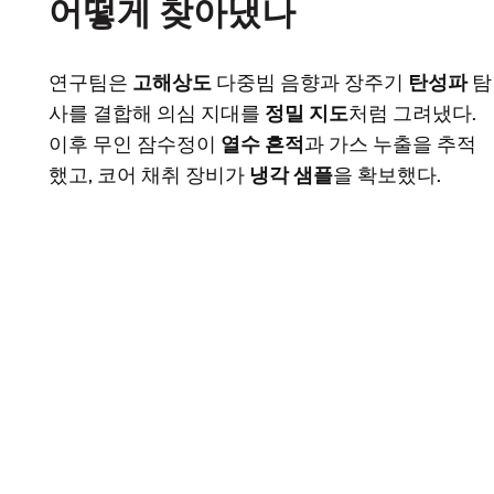
어떻게 찾아냈나
연구팀은
고해상도
다중빔 음향과 장주기
탄성파
탐
사를 결합해 의심 지대를
정밀 지도
처럼 그려냈다.
이후 무인 잠수정이
열수 흔적
과 가스 누출을 추적
했고, 코어 채취 장비가
냉각 샘플
을 확보했다.