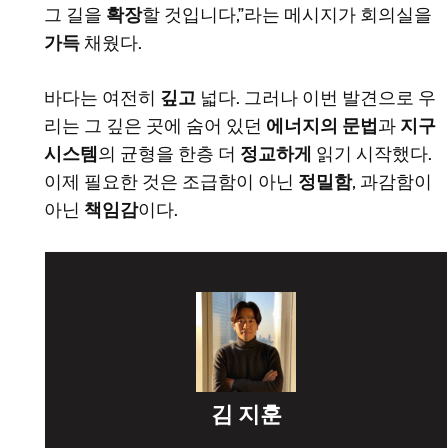
그 길을
확장
할 것입니다,”라는 메시지가 회의실을
가득
채웠다.
바다는 여전히
깊고
넓다. 그러나 이번 발견으로 우
리는 그 깊은 곳에 숨어 있던
에너지의 문법
과
지구
시스템
의 균형을 한층 더
정교하게
읽기 시작했다.
이제 필요한 것은 조급함이 아닌
정밀함
, 과감함이
아닌
책임감
이다.
김 지훈