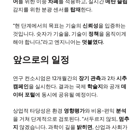
어
를 위한 이중
차폐
를 적용하고, 실시간
메탄 슬립
감지를 위한 분광 센서를
탑재
한다.
“현 단계에서의 목표는 기술의
신뢰성
을 입증하는
것입니다. 숫자가 기술을, 기술이
정책
을 움직이게
해야 합니다,”라고 엔지니어는
덧붙였다
.
앞으로의 일정
연구 컨소시엄은 12개월간의
장기 관측
과 2차
시추
캠페인
을 실시한다. 결과는 국제
학술지
와 공개
데
이터 포털
에 동시에 공유될 예정이다.
상업적 타당성은 환경
영향평가
와 비용-편익
분석
을 거쳐 단계적으로 검토된다. “서두르지 않되,
멈추
지
않겠습니다. 과학이 길을
밝히면
, 산업과 사회가