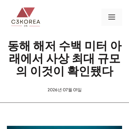
컨
텐
메
츠
로
뉴
건
동해 해저 수백 미터 아
너
뛰
래에서 사상 최대 규모
기
의 이것이 확인됐다
2026년 07월 01일