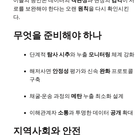
이들의 증언은 데이터의
객관성
과 현장의
감각
이 서
로를 보완해야 한다는 오랜
원칙
을 다시 확인시킨
다.
무엇을 준비해야 하나
단계적
탐사 시추
와 누출
모니터링
체계 강화
해저사면
안정성
평가와 신속
완화
프로토콜
구축
채굴·운송 과정의
메탄
누출 최소화 설계
이해관계자
소통
과 투명한 데이터
공개
확대
지역사회와 안전