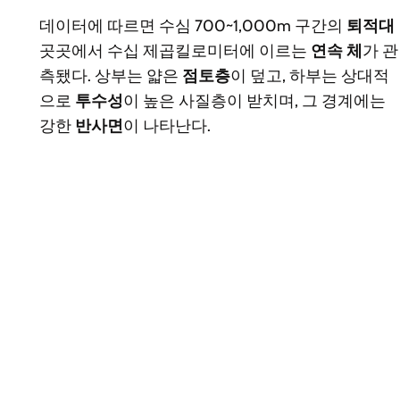
데이터에 따르면 수심 700~1,000m 구간의
퇴적대
곳곳에서 수십 제곱킬로미터에 이르는
연속 체
가 관
측됐다. 상부는 얇은
점토층
이 덮고, 하부는 상대적
으로
투수성
이 높은 사질층이 받치며, 그 경계에는
강한
반사면
이 나타난다.