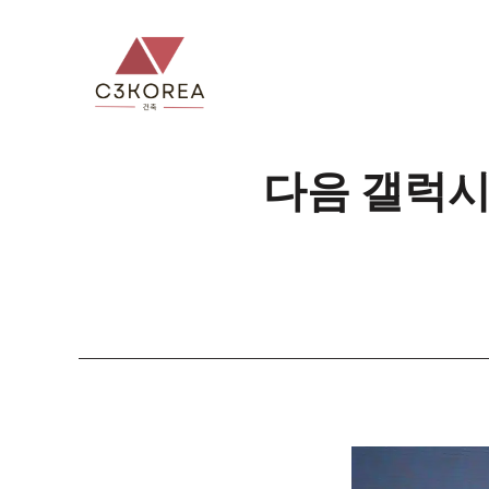
컨
텐
츠
로
건
너
다음 갤럭시
뛰
기