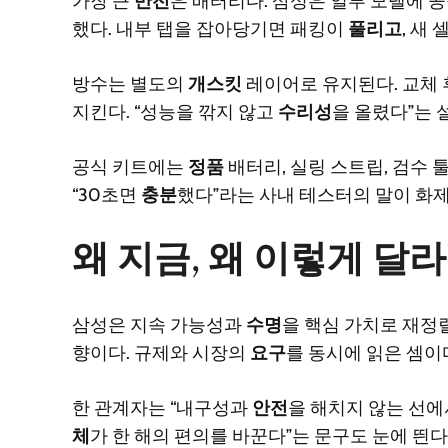
가장 큰
반전
은 배터리다. 삼성은 일부 모델에 
했다. 내부 탭을 잡아당기면 패킹이
풀리고
, 새
방수는 별도의
개스킷
레이어로 유지된다. 교체 
지킨다. “성능을 깎지 않고
수리성
을 올렸다”는 
공식 키트에는
정품
배터리, 실링 스트립, 검수 
“30초면
충분
했다”라는 사내 테스터의 말이 화제
왜 지금, 왜 이렇게 달
삼성은 지속 가능성과
수명
을 핵심 가치로 재정렬
향이다. 규제와 시장의
요구
를 동시에 읽은 셈이
한 관계자는 “내구성과
안전
을 해치지 않는 선
체
가 한 해의 편의를 바꾼다”는 문구도 눈에 띈다