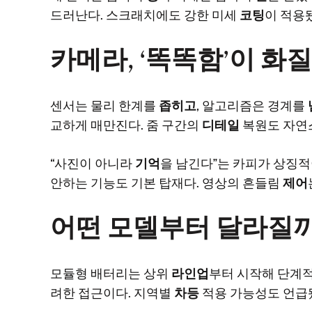
드러난다. 스크래치에도 강한 미세
코팅
이 적용
카메라, ‘똑똑함’이 화
센서는 물리 한계를
좁히고
, 알고리즘은 경계를
교하게 매만진다. 줌 구간의
디테일
복원도 자연
“사진이 아니라
기억
을 남긴다”는 카피가 상징적
안하는 기능도 기본 탑재다. 영상의 흔들림
제어
어떤 모델부터 달라질
모듈형 배터리는 상위
라인업
부터 시작해 단계
려한 접근이다. 지역별
차등
적용 가능성도 언급