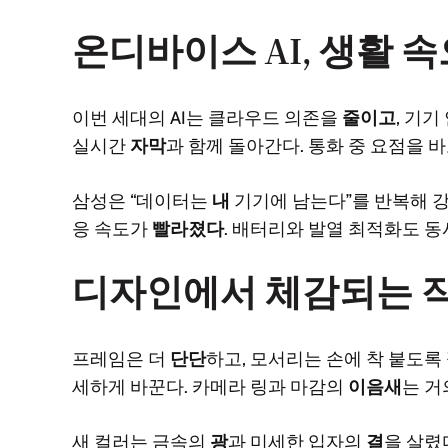
온디바이스 AI, 생활 
이번 세대의 AI는 클라우드 의존을
줄이고
, 기기
실시간
자막
과 함께 돌아간다. 통화 중 요점을 
삼성은 “데이터는
내
기기에 남는다”를 반복해 강
응 속도가
빨라졌다
. 배터리와 발열 최적화도 
디자인에서 체감되는 작
프레임은 더
단단
하고, 모서리는 손에 착 붙도록
세하게 바꾼다. 카메라 링과 마감의
이음새
는 거
새 컬러는 금속의
광
과 미세한 입자의
결
을 살렸