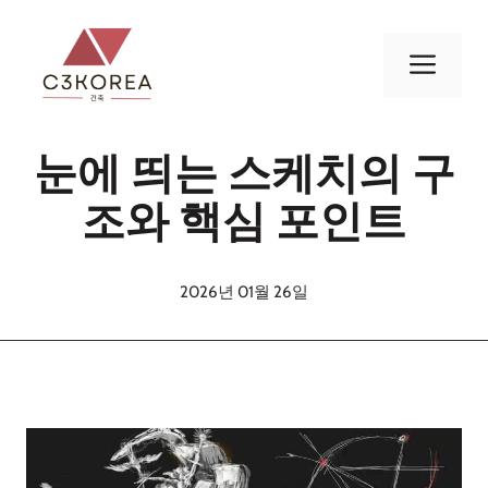
컨
텐
메
츠
로
뉴
건
눈에 띄는 스케치의 구
너
뛰
조와 핵심 포인트
기
2026년 01월 26일