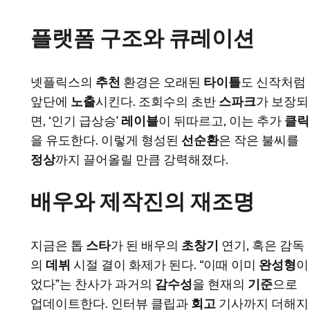
플랫폼 구조와 큐레이션
넷플릭스의
추천
환경은 오래된
타이틀
도 신작처럼
앞단에
노출
시킨다. 조회수의 초반
스파크
가 보장되
면, ‘인기 급상승’
레이블
이 뒤따르고, 이는 추가
클릭
을 유도한다. 이렇게 형성된
선순환
은 작은 불씨를
정상
까지 끌어올릴 만큼 강력해졌다.
배우와 제작진의 재조명
지금은 톱
스타
가 된 배우의
초창기
연기, 혹은 감독
의
데뷔
시절 결이 화제가 된다. “이때 이미
완성형
이
었다”는 찬사가 과거의
감수성
을 현재의
기준
으로
업데이트한다. 인터뷰 클립과
회고
기사까지 더해지