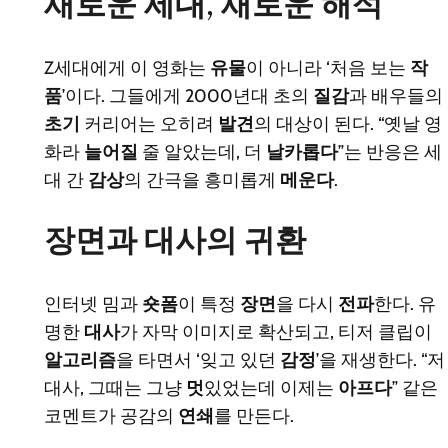
새로운 세대, 새로운 해석
Z세대에게 이 영화는
유물
이 아니라 ‘처음 보는
작
품
’이다. 그들에게 2000년대 초의
질감
과 배우들의
초기
커리어는 오히려
발견
의 대상이 된다. “옛날 영
화라
늘어질
줄 알았는데, 더
날카롭다
”는 반응은 세
대 간
감상
의 간극을 흥미롭게
메운다
.
장면과 대사의 귀환
인터넷 밈과
숏폼
이 특정
장면
을 다시
전파
한다. 유
명한
대사
가 자막 이미지로 확산되고, 티저 클립이
알고리즘
을 타면서 ‘잊고 있던
감정
’을 재생한다. “저
대사, 그때는 그냥
멋
있었는데 이제는
아프다
” 같은
코멘트가 공감의
연쇄
를 만든다.