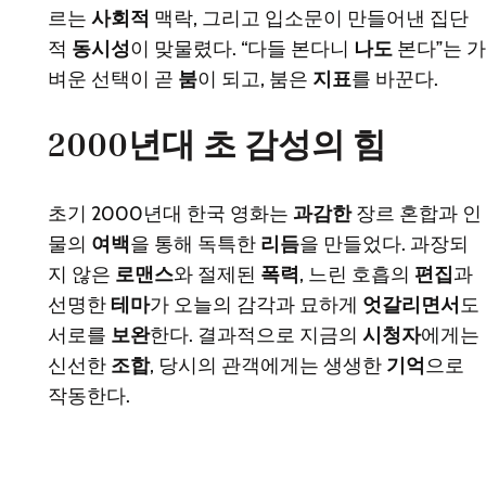
르는
사회적
맥락, 그리고 입소문이 만들어낸 집단
적
동시성
이 맞물렸다. “다들 본다니
나도
본다”는 가
벼운 선택이 곧
붐
이 되고, 붐은
지표
를 바꾼다.
2000년대 초 감성의 힘
초기 2000년대 한국 영화는
과감한
장르 혼합과 인
물의
여백
을 통해 독특한
리듬
을 만들었다. 과장되
지 않은
로맨스
와 절제된
폭력
, 느린 호흡의
편집
과
선명한
테마
가 오늘의 감각과 묘하게
엇갈리면서
도
서로를
보완
한다. 결과적으로 지금의
시청자
에게는
신선한
조합
, 당시의 관객에게는 생생한
기억
으로
작동한다.