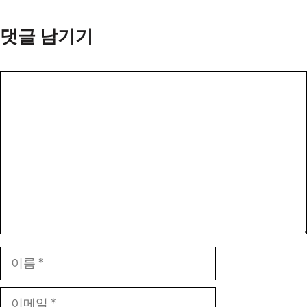
댓글 남기기
댓
글
이
름
이