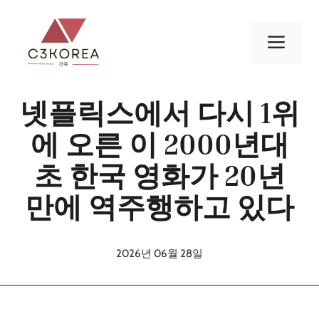
컨
텐
메
츠
로
뉴
건
넷플릭스에서 다시 1위
너
뛰
에 오른 이 2000년대
기
초 한국 영화가 20년
만에 역주행하고 있다
2026년 06월 28일