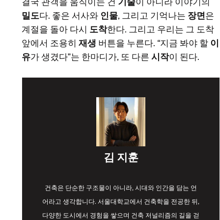
결국 관객을 움직이는 건
기술
이 아니라 이야기의
밀도
다. 좋은 서사와
인물
, 그리고 기억나는
장면
은
계절을 돌아 다시
도착
한다. 그리고 우리는 그 도착
앞에서 조용히
재생
버튼을 누른다. “지금 봐야 할
이
유
가 생겼다”는 한마디가, 또 다른
시작
이 된다.
김 지훈
건축은 단순한 구조물이 아니라, 시대와 인간을 담는 언
어라고 생각합니다. 서울대학교에서 건축학을 전공한 뒤,
다양한 도시에서 경험을 쌓으며 건축 저널리즘의 길을 걷