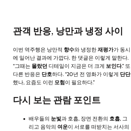
관객 반응, 낭만과 냉정 사이
이번 역주행은 낭만적
향수
와 냉정한
재평가
가 동시
에 일어난 결과에 가깝다. 한 댓글은 이렇게 말한다.
“그때는
몰랐던
디테일이 지금은 더 크게
보인다
.” 또
다른 반응은
단호
하다. “20년 전 영화가 이렇게
단단
했나, 요즘도 이런
모험
이 필요하다.”
다시 보는 관람 포인트
배우들의
눈빛
과 호흡, 장면 전환의
호흡
, 그
리고 음악의
여운
이 서로를 떠받치는 서사의