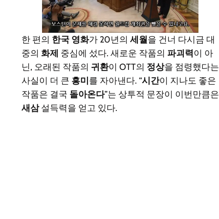
한 편의
한국 영화
가 20년의
세월
을 건너 다시금 대
중의
화제
중심에 섰다. 새로운 작품의
파괴력
이 아
닌, 오래된 작품의
귀환
이 OTT의
정상
을 점령했다는
사실이 더 큰
흥미
를 자아낸다. “
시간
이 지나도 좋은
작품은 결국
돌아온다
”는 상투적 문장이 이번만큼은
새삼
설득력을 얻고 있다.