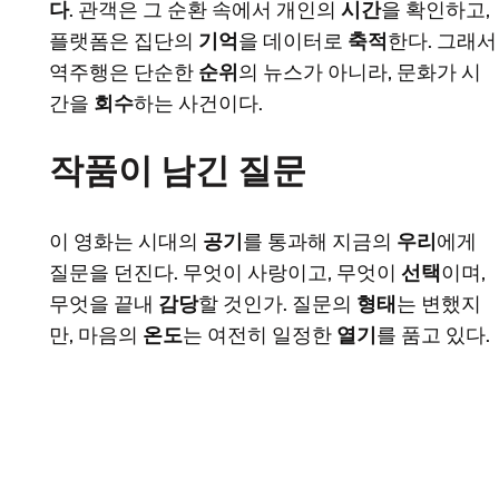
다
. 관객은 그 순환 속에서 개인의
시간
을 확인하고,
플랫폼은 집단의
기억
을 데이터로
축적
한다. 그래서
역주행은 단순한
순위
의 뉴스가 아니라, 문화가 시
간을
회수
하는 사건이다.
작품이 남긴 질문
이 영화는 시대의
공기
를 통과해 지금의
우리
에게
질문을 던진다. 무엇이 사랑이고, 무엇이
선택
이며,
무엇을 끝내
감당
할 것인가. 질문의
형태
는 변했지
만, 마음의
온도
는 여전히 일정한
열기
를 품고 있다.