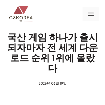
컨
텐
메
츠
로
뉴
건
국산 게임 하나가 출시
너
뛰
되자마자 전 세계 다운
기
로드 순위 1위에 올랐
다
2026년 06월 19일