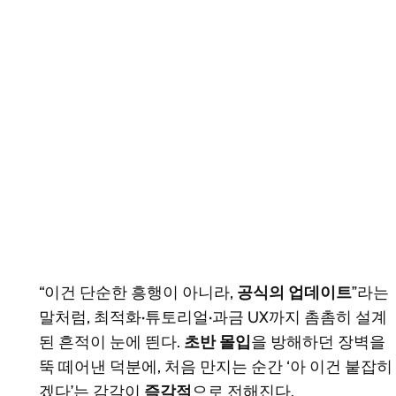
“이건 단순한 흥행이 아니라,
공식의 업데이트
”라는
말처럼, 최적화·튜토리얼·과금 UX까지 촘촘히 설계
된 흔적이 눈에 띈다.
초반 몰입
을 방해하던 장벽을
뚝 떼어낸 덕분에, 처음 만지는 순간 ‘아 이건 붙잡히
겠다’는 감각이
즉각적
으로 전해진다.