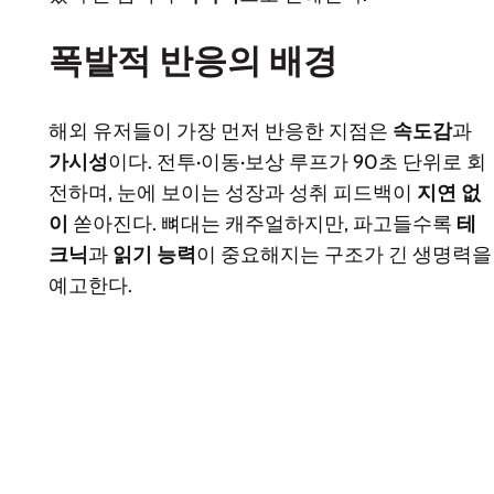
폭발적 반응의 배경
해외 유저들이 가장 먼저 반응한 지점은
속도감
과
가시성
이다. 전투·이동·보상 루프가 90초 단위로 회
전하며, 눈에 보이는 성장과 성취 피드백이
지연 없
이
쏟아진다. 뼈대는 캐주얼하지만, 파고들수록
테
크닉
과
읽기 능력
이 중요해지는 구조가 긴 생명력을
예고한다.