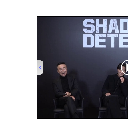
00:00
/
06:38
Shadow Detective Intervi