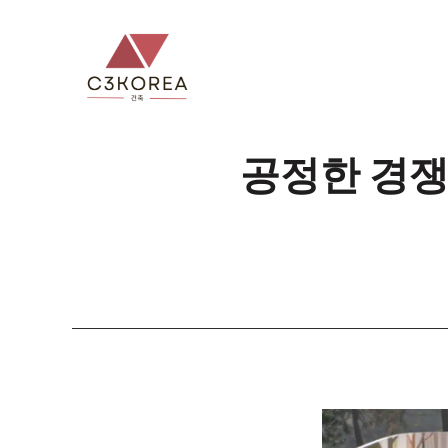
컨
텐
츠
로
건
너
공정한 경쟁
뛰
기