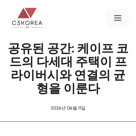
컨
텐
메
츠
로
뉴
건
공유된 공간: 케이프 코
너
뛰
드의 다세대 주택이 프
기
라이버시와 연결의 균
형을 이룬다
2026년 06월 11일