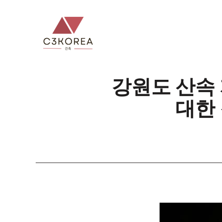
컨
텐
츠
로
건
너
강원도 산속 
뛰
대한
기