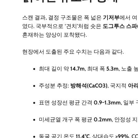
스캔 결과, 결정 구조물은 폭 넓은
기저부
에서 여
였다. 국부적으로 ‘견치’처럼 솟은
도그투스 스파
혼재하는 양상이 포착됐다.
현장에서 도출된 주요 수치는 다음과 같다.
최대 길이 약
14.7m
, 최대 폭
5.3m
, 노출 
주성분 추정:
방해석(CaCO3)
, 국지적
아
표면 성장선 평균 간격
0.9~1.3mm
, 일부
미세균열 개구 폭 평균
0.2mm
, 안정성 
동굴 공기 온도
11.4°C
, 상대습도
>99%
, 