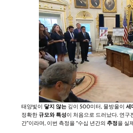
태양빛이
닿지 않는
깊이 500미터, 물방울이
세
정확한
규모와 특성
이 처음으로 드러났다. 연구
간”이라며, 이번 측정을 “수십 년간의
추정
을 실