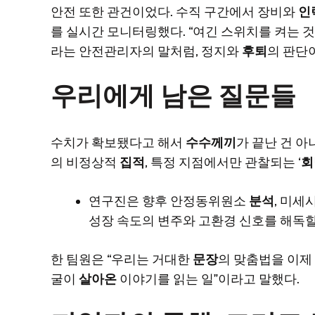
안전 또한 관건이었다. 수직 구간에서 장비와
인
를 실시간 모니터링했다. “여긴 스위치를 켜는 
라는 안전관리자의 말처럼, 정지와
후퇴
의 판단
우리에게 남은 질문들
수치가 확보됐다고 해서
수수께끼
가 끝난 건 아
의 비정상적
집적
, 특정 지점에서만 관찰되는 ‘
회
연구진은 향후 안정동위원소
분석
, 미세
성장 속도의 변주와 고환경 신호를 해독할
한 팀원은 “우리는 거대한
문장
의 맞춤법을 이제 
굴이
살아온
이야기를 읽는 일”이라고 말했다.