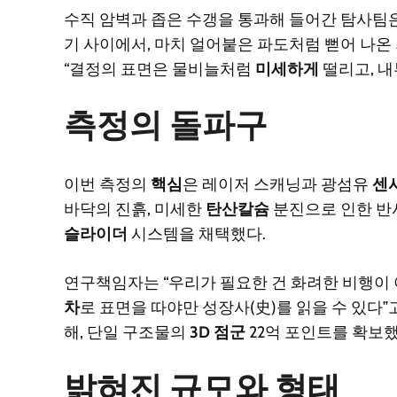
수직 암벽과 좁은 수갱을 통과해 들어간 탐사팀
기 사이에서, 마치 얼어붙은 파도처럼 뻗어 나온
“결정의 표면은 물비늘처럼
미세하게
떨리고, 
측정의 돌파구
이번 측정의
핵심
은 레이저 스캐닝과 광섬유
센
바닥의 진흙, 미세한
탄산칼슘
분진으로 인한 반사
슬라이더
시스템을 채택했다.
연구책임자는 “우리가 필요한 건 화려한 비행이
차
로 표면을 따야만 성장사(史)를 읽을 수 있다”고
해, 단일 구조물의
3D 점군
22억 포인트를 확보했
밝혀진 규모와 형태