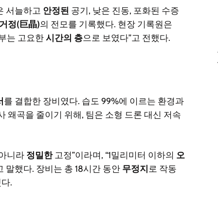
은 서늘하고
안정된
공기, 낮은 진동, 포화된 수증
거정(巨晶)
의 전모를 기록했다. 현장 기록원은
내부는 고요한
시간의 층
으로 보였다”고 전했다.
서
를 결합한 장비였다. 습도 99%에 이르는 환경과
 왜곡을 줄이기 위해, 팀은 소형 드론 대신 저속
 아니라
정밀한
고정”이라며, “1밀리미터 이하의
오
 말했다. 장비는 총 18시간 동안
무정지
로 작동
다.