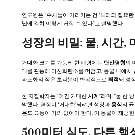
연구원은 “수치들이 가리키는 건 ‘느리되
집요한
년
에 걸쳐 이렇게 커질 수 있다”고 설명했다.
성장의 비밀: 물, 시간,
거대한 크기를 가능케 한 배경에는
탄산평형
의 
대를 관통해 이산화탄소를
머금고
, 동굴 내에
과포화의 작은 초과분이 반복적으로
퇴적
돼 성
한 지질학자는 “여긴 거대한
시계
”라며, “물 한
말했다. 결정이 ‘거대화’되려면 성장과
용식
의 
온도
요동이 거의 없어야 한다. 이 동굴이 제공한 
500미터 심도, 다른 행