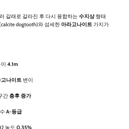
러 갈래로 갈라진 후 다시 융합하는
수지상
형태
(calcite dogtooth)와 섬세한
아라고나이트
가지가
높이
4.1m
라고나이트
변이
 구간
층후 증가
지수
A-등급
CO2 농도
0.35%