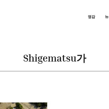
영감
뉴
Shigematsu가