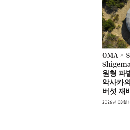
OMA × S
Shige
원형 파
악사카의
버섯 재
2026년 03월 