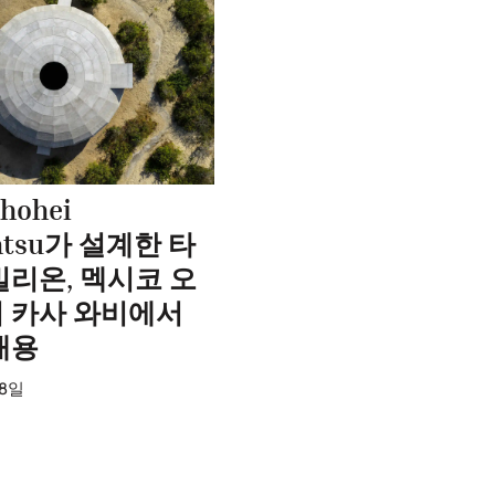
hohei
matsu가 설계한 타
빌리온, 멕시코 오
 카사 와비에서
배용
18일