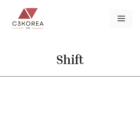
컨
텐
메
츠
로
뉴
건
너
Shift
뛰
기