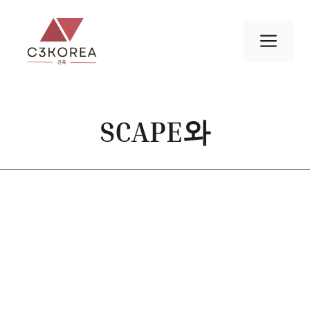
컨
텐
메
츠
로
뉴
건
너
SCAPE와
뛰
기