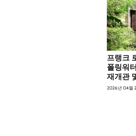
프랭크 
폴링워터
재개관 및
2026년 04월 