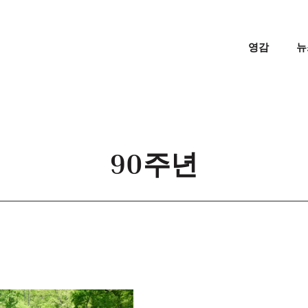
영감
뉴
90주년